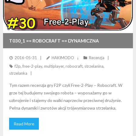
T030_1 == ROBOCRAFT == DYNAMICZNA
STRZELANINA F2P – ZBUDUJ I WALCZ SWOIM
2016-05-31
HAKIMODO
Recenzja
f2p
,
free-2-play
,
multiplayer
,
robocraft
,
strzelanina
,
ROBOTEM!
strzelanka
Tym razem recenzja gry F2P czyli Free-2-Play – Robocraft. W
grze tej budujemy swojego robota – wyposażamy go w
uzbrojenie i stajemy do walki naprzeciw przeciwnej drużynie.
Pełna dynamiki i zwrotów akcji trójwymiarowa strzelanka.
Read More