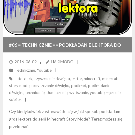
#06 = TECHNICZNIE == PODKŁADANIE LEKTORA DO
MINECRAFT STORY MODE
2016-06-09
HAKIMODO
Technicznie
,
Youtube
auto-duck
,
czyszczenie dźwięku
,
lektor
,
minecraft
,
minecraft
story mode
,
oczyszczanie dźwięku
,
podkład
,
podkładanie
dźwięku
,
technicznie
,
tłumaczenie
,
wyciszanie
,
youtube
,
łączenie
ścieżek
Czy kiedykolwiek zastanawiało cię w jaki sposób podkładam
głos lektora do serii Minecraft Story Mode? Teraz możesz się
przekonać!