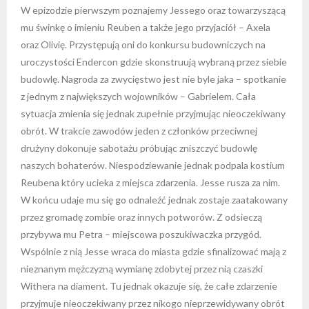
W epizodzie pierwszym poznajemy Jessego oraz towarzyszącą
mu świnkę o imieniu Reuben a także jego przyjaciół – Axela
oraz Olivię. Przystępują oni do konkursu budowniczych na
uroczystości Endercon gdzie skonstruują wybraną przez siebie
budowlę. Nagroda za zwycięstwo jest nie byle jaka – spotkanie
z jednym z największych wojowników – Gabrielem. Cała
sytuacja zmienia się jednak zupełnie przyjmując nieoczekiwany
obrót. W trakcie zawodów jeden z członków przeciwnej
drużyny dokonuje sabotażu próbując zniszczyć budowlę
naszych bohaterów. Niespodziewanie jednak podpala kostium
Reubena który ucieka z miejsca zdarzenia. Jesse rusza za nim.
W końcu udaje mu się go odnaleźć jednak zostaje zaatakowany
przez gromadę zombie oraz innych potworów. Z odsieczą
przybywa mu Petra – miejscowa poszukiwaczka przygód.
Wspólnie z nią Jesse wraca do miasta gdzie sfinalizować mają z
nieznanym mężczyzną wymianę zdobytej przez nią czaszki
Withera na diament. Tu jednak okazuje się, że całe zdarzenie
przyjmuje nieoczekiwany przez nikogo nieprzewidywany obrót