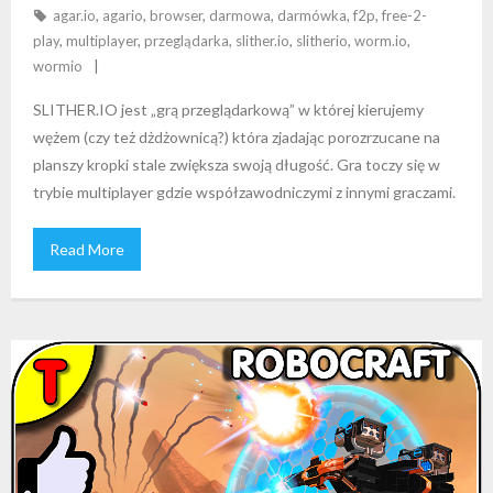
agar.io
,
agario
,
browser
,
darmowa
,
darmówka
,
f2p
,
free-2-
play
,
multiplayer
,
przeglądarka
,
slither.io
,
slitherio
,
worm.io
,
wormio
SLITHER.IO jest „grą przeglądarkową” w której kierujemy
wężem (czy też dżdżownicą?) która zjadając porozrzucane na
planszy kropki stale zwiększa swoją długość. Gra toczy się w
trybie multiplayer gdzie współzawodniczymi z innymi graczami.
Read More