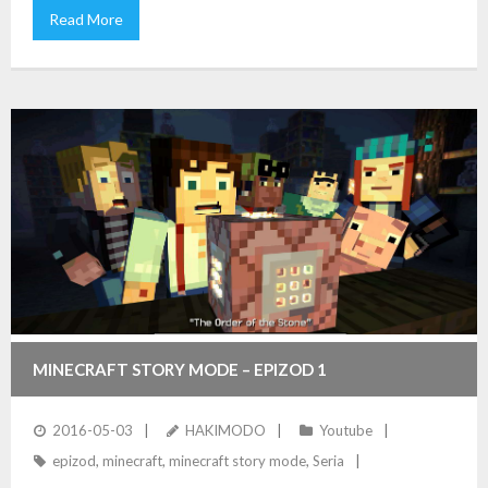
Read More
MINECRAFT STORY MODE – EPIZOD 1
2016-05-03
HAKIMODO
Youtube
epizod
,
minecraft
,
minecraft story mode
,
Seria