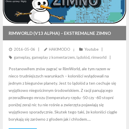
RIMWORLD (V13 ALPHA) – EKSTREMALNE ZIMNO
(GAMEPLAY Z KOMENTARZEM)
2016-05-06
HAKIMODO
Youtube
gameplay
,
gameplay z komentarzem
,
lądolód
,
rimworld
Postanowiłem znów zagrać w RimWorld, ale tym razem w
nieco trudniejszych warunkach – koloniści wylądowali na
jednym z biegunów planety. Jest to lądolód a ten cechuje się
wyjątkowo niegościnnym środowiskiem. Z racji panującego
przeraźliwego mrozu (temperatury rzędu -50 czy -60 stopni
poniżej zera) nic tu nie rośnie a zwierzęta pojawiają się
wyjątkowo sporadycznie. Skutek tego taki, że koloniści ciągle
borykają się zarówno z głodem jak i chłodem….