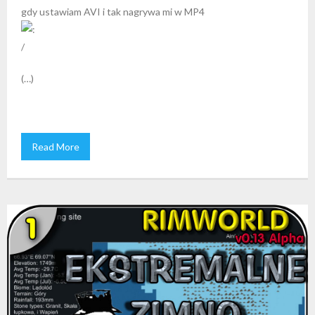
gdy ustawiam AVI i tak nagrywa mi w MP4
(…)
Read More