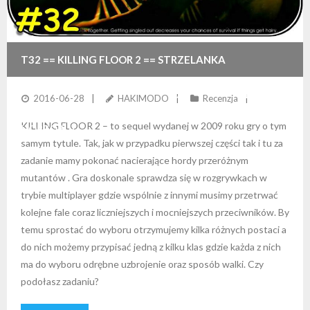
T32 == KILLING FLOOR 2 == STRZELANKA
MULTIPLAYER FPP Z ZALEW MUTANTÓW RODEM Z
2016-06-28
HAKIMODO
Recenzja
KILLING FLOOR 2 – to sequel wydanej w 2009 roku gry o tym
HORRORU!
samym tytule. Tak, jak w przypadku pierwszej części tak i tu za
zadanie mamy pokonać nacierające hordy przeróżnym
mutantów . Gra doskonale sprawdza się w rozgrywkach w
trybie multiplayer gdzie wspólnie z innymi musimy przetrwać
kolejne fale coraz liczniejszych i mocniejszych przeciwników. By
temu sprostać do wyboru otrzymujemy kilka różnych postaci a
do nich możemy przypisać jedną z kilku klas gdzie każda z nich
ma do wyboru odrębne uzbrojenie oraz sposób walki. Czy
podołasz zadaniu?