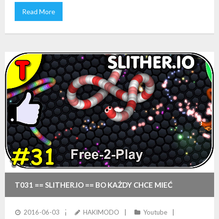
Read More
T031 == SLITHER.IO == BO KAŻDY CHCE MIEĆ
DŁUŻSZEGO WĘŻA!
2016-06-03
HAKIMODO
Youtube