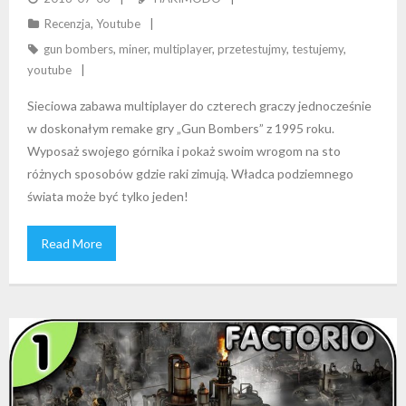
Recenzja
,
Youtube
gun bombers
,
miner
,
multiplayer
,
przetestujmy
,
testujemy
,
youtube
Sieciowa zabawa multiplayer do czterech graczy jednocześnie
w doskonałym remake gry „Gun Bombers” z 1995 roku.
Wyposaż swojego górnika i pokaż swoim wrogom na sto
różnych sposobów gdzie raki zimują. Władca podziemnego
świata może być tylko jeden!
Read More