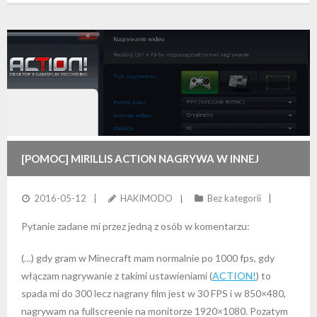
[POMOC] MIRILLIS ACTION NAGRYWA W INNEJ
ROZDZIELCZOŚCI NIŻ POWINIEN
2016-05-12
HAKIMODO
Bez kategorii
Pytanie zadane mi przez jedną z osób w komentarzu:
(…) gdy gram w Minecraft mam normalnie po 1000 fps, gdy
włączam nagrywanie z takimi ustawieniami (
ACTION!
) to
spada mi do 300 lecz nagrany film jest w 30 FPS i w 850×480,
nagrywam na fullscreenie na monitorze 1920×1080. Pozatym