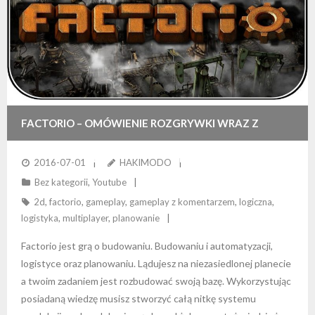
FACTORIO – OMÓWIENIE ROZGRYWKI WRAZ Z
ROZWOJEM TECHNOLOGII (GAMEPLAY Z
2016-07-01
HAKIMODO
Bez kategorii
,
Youtube
KOMENTARZEM)
2d
,
factorio
,
gameplay
,
gameplay z komentarzem
,
logiczna
,
logistyka
,
multiplayer
,
planowanie
Factorio jest grą o budowaniu. Budowaniu i automatyzacji,
logistyce oraz planowaniu. Lądujesz na niezasiedlonej planecie
a twoim zadaniem jest rozbudować swoją bazę. Wykorzystując
posiadaną wiedzę musisz stworzyć całą nitkę systemu