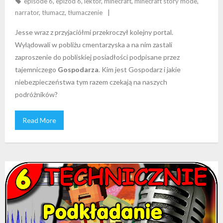
episode 6
,
epizod 6
,
lektor
,
minecraft
,
minecraft story mode
,
narrator
,
tłumacz
,
tłumaczenie
Jesse wraz z przyjaciółmi przekroczył kolejny portal.
Wylądowali w pobliżu cmentarzyska a na nim zastali
zaproszenie do pobliskiej posiadłości podpisane przez
tajemniczego
Gospodarza
. Kim jest Gospodarz i jakie
niebezpieczeństwa tym razem czekają na naszych
podróżników?
Read More