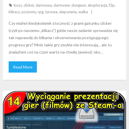
boss
,
clicker
,
darmowa
,
darmowe
,
dungeon
,
eksploracja
,
f2p
,
klikacz
,
poziomy
,
rpg
,
turowa
,
ulepszenia
,
walka
Czy miałeś kiedykolwiek styczność z grami gatunku clicker
(czyli po naszemu „klikacz”) gdzie nasze zadanie sprowadza się
tak naprawdę do klikania i obserwowania postępującego
progresu gry? Mnie takie gry zwykle nie interesują… ale tu
znalazłem coś na czym warto na chwilę zawiesić oko…
Read More