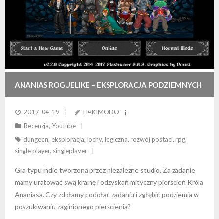
ANANIAS ROGUELIKE – EKSPLORACJA PODZIEMNYCH
LOCHÓW W POSZUKIWANIU PIERŚCIENIA KRÓLA
2017-04-19
HAKIMODO
Recenzja
,
Youtube
ANANIASA
dungeon
,
eksploracja
,
lochy
,
logiczna
,
rozwój postaci
,
rpg
,
single player
,
singleplayer
Gra typu indie tworzona przez niezależne studio. Za zadanie
mamy uratować swą krainę i odzyskań mityczny pierścień Króla
Ananiasa. Czy zdołamy podołać zadaniu i zgłębić podziemia w
poszukiwaniu zaginionego pierścienia?