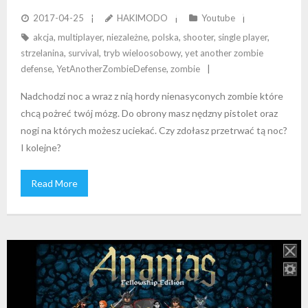
OBRONIĆ PRZED HORDĄ NACIERAJĄCYCH ZOMBIE?
2017-04-25
HAKIMODO
Youtube
akcja
,
multiplayer
,
niezależne
,
polska
,
shooter
,
single player
,
strzelanina
,
survival
,
tryb wieloosobowy
,
yet another zombie
defense
,
YetAnotherZombieDefense
,
zombie
Nadchodzi noc a wraz z nią hordy nienasyconych zombie które
chcą pożreć twój mózg. Do obrony masz nędzny pistolet oraz
nogi na których możesz uciekać. Czy zdołasz przetrwać tą noc?
I kolejne?
Read More