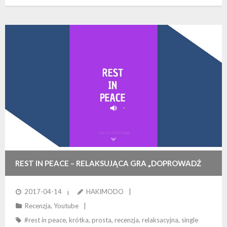
REST IN PEACE – RELAKSUJĄCA GRA „DOPROWADŹ
PIŁKĘ DO CELU”
2017-04-14
HAKIMODO
Recenzja
,
Youtube
#rest in peace
,
krótka
,
prosta
,
recenzja
,
relaksacyjna
,
single