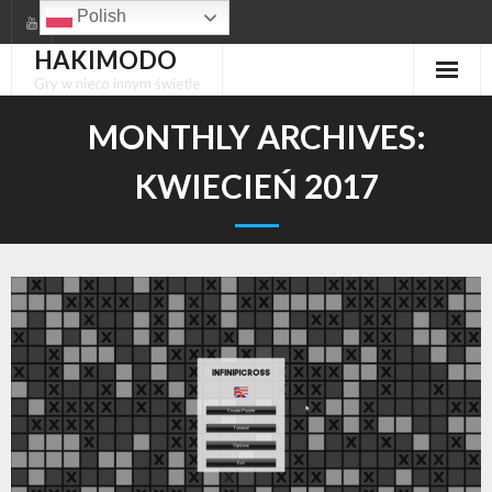
Skip
Polish
to
HAKIMODO
content
Gry w nieco innym świetle
MONTHLY ARCHIVES:
KWIECIEŃ 2017