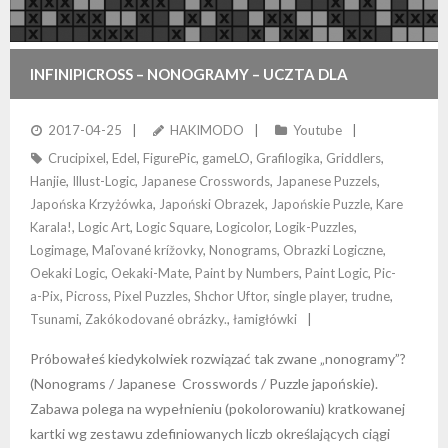
INFINIPICROSS – NONOGRAMY – UCZTA DLA
UMYSŁU!
2017-04-25
HAKIMODO
Youtube
Crucipixel
,
Edel
,
FigurePic
,
gameLO
,
Grafilogika
,
Griddlers
,
Hanjie
,
Illust-Logic
,
Japanese Crosswords
,
Japanese Puzzels
,
Japońska Krzyżówka
,
Japoński Obrazek
,
Japońskie Puzzle
,
Kare
Karala!
,
Logic Art
,
Logic Square
,
Logicolor
,
Logik-Puzzles
,
Logimage
,
Maľované krížovky
,
Nonograms
,
Obrazki Logiczne
,
Oekaki Logic
,
Oekaki-Mate
,
Paint by Numbers
,
Paint Logic
,
Pic-
a-Pix
,
Picross
,
Pixel Puzzles
,
Shchor Uftor
,
single player
,
trudne
,
Tsunami
,
Zakókodované obrázky.
,
łamigłówki
Próbowałeś kiedykolwiek rozwiązać tak zwane „nonogramy”?
(Nonograms / Japanese Crosswords / Puzzle japońskie).
Zabawa polega na wypełnieniu (pokolorowaniu) kratkowanej
kartki wg zestawu zdefiniowanych liczb określających ciągi