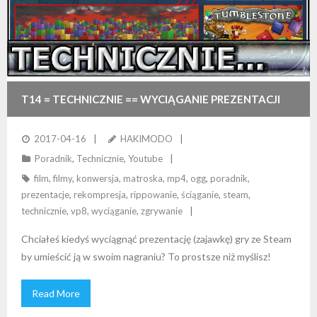
T14 = TECHNICZNIE == WYCIĄGANIE PREZENTACJI
GIER (FILMÓW) ZE STEAM-A
2017-04-16
HAKIMODO
Poradnik
,
Technicznie
,
Youtube
film
,
filmy
,
konwersja
,
matroska
,
mp4
,
ogg
,
poradnik
,
prezentacje
,
rekompresja
,
rippowanie
,
ściąganie
,
steam
,
technicznie
,
vp8
,
wyciąganie
,
zgrywanie
Chciałeś kiedyś wyciągnąć prezentację (zajawkę) gry ze Steam
by umieścić ją w swoim nagraniu? To prostsze niż myślisz!
Read More