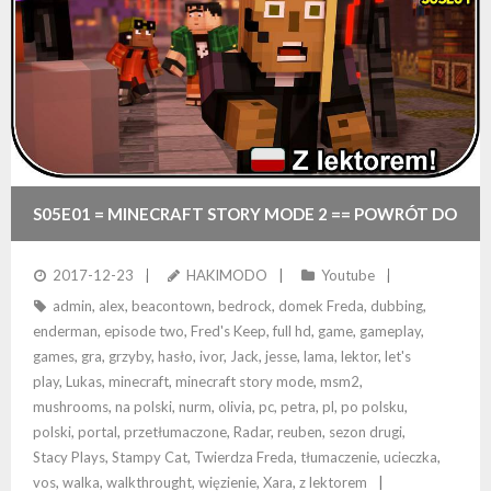
S05E01 = MINECRAFT STORY MODE 2 == POWRÓT DO
BEACONTOWN + ZNISZCZENIE CHAMPION CITY
2017-12-23
HAKIMODO
Youtube
admin
,
alex
,
beacontown
,
bedrock
,
domek Freda
,
dubbing
,
enderman
,
episode two
,
Fred's Keep
,
full hd
,
game
,
gameplay
,
games
,
gra
,
grzyby
,
hasło
,
ivor
,
Jack
,
jesse
,
lama
,
lektor
,
let's
play
,
Lukas
,
minecraft
,
minecraft story mode
,
msm2
,
mushrooms
,
na polski
,
nurm
,
olivia
,
pc
,
petra
,
pl
,
po polsku
,
polski
,
portal
,
przetłumaczone
,
Radar
,
reuben
,
sezon drugi
,
Stacy Plays
,
Stampy Cat
,
Twierdza Freda
,
tłumaczenie
,
ucieczka
,
vos
,
walka
,
walkthrought
,
więzienie
,
Xara
,
z lektorem