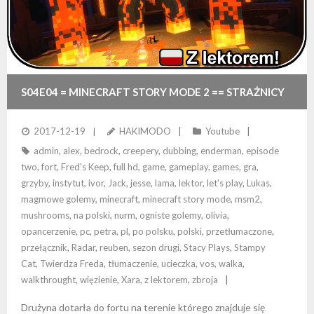
S04E04 = MINECRAFT STORY MODE 2 == STRAŻNICY
FORTU + WALKA Z MAGMOWYMI GOLEMAMI
2017-12-19
HAKIMODO
Youtube
admin
,
alex
,
bedrock
,
creepery
,
dubbing
,
enderman
,
episode
two
,
fort
,
Fred's Keep
,
full hd
,
game
,
gameplay
,
games
,
gra
,
grzyby
,
instytut
,
ivor
,
Jack
,
jesse
,
lama
,
lektor
,
let's play
,
Lukas
,
magmowe golemy
,
minecraft
,
minecraft story mode
,
msm2
,
mushrooms
,
na polski
,
nurm
,
ogniste golemy
,
olivia
,
opancerzenie
,
pc
,
petra
,
pl
,
po polsku
,
polski
,
przetłumaczone
,
przełącznik
,
Radar
,
reuben
,
sezon drugi
,
Stacy Plays
,
Stampy
Cat
,
Twierdza Freda
,
tłumaczenie
,
ucieczka
,
vos
,
walka
,
walkthrought
,
więzienie
,
Xara
,
z lektorem
,
zbroja
Drużyna dotarła do fortu na terenie którego znajduje się