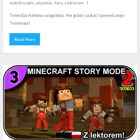
walkthrought
,
więzienie
,
Xara
,
z lektorem
Twierdza Admina osiągnięta. Ale gdzie szukać tajemniczego
Terminala?
Read More