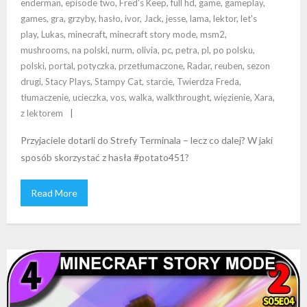
enderman
,
episode two
,
Fred's Keep
,
full hd
,
game
,
gameplay
,
games
,
gra
,
grzyby
,
hasło
,
ivor
,
Jack
,
jesse
,
lama
,
lektor
,
let's
play
,
Lukas
,
minecraft
,
minecraft story mode
,
msm2
,
mushrooms
,
na polski
,
nurm
,
olivia
,
pc
,
petra
,
pl
,
po polsku
,
polski
,
portal
,
potyczka
,
przetłumaczone
,
Radar
,
reuben
,
sezon
drugi
,
Stacy Plays
,
Stampy Cat
,
starcie
,
Twierdza Freda
,
tłumaczenie
,
ucieczka
,
vos
,
walka
,
walkthrought
,
więzienie
,
Xara
,
z lektorem
Przyjaciele dotarli do Strefy Terminala – lecz co dalej? W jaki
sposób skorzystać z hasła #potato451?
Read More