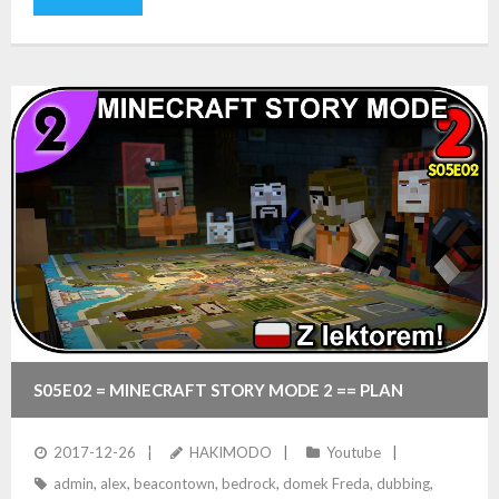
S05E02 = MINECRAFT STORY MODE 2 == PLAN
POKONANIA ADMINA
2017-12-26
HAKIMODO
Youtube
admin
,
alex
,
beacontown
,
bedrock
,
domek Freda
,
dubbing
,