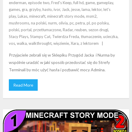
enderman
,
episode two
,
Fred's Keep
,
full hd
,
game
,
gameplay
,
games
,
gra
,
grzyby
,
hasło
,
ivor
,
Jack
,
jesse
,
lama
,
lektor
,
let's
play
,
Lukas
,
minecraft
,
minecraft story mode
,
msm2
,
mushrooms
,
na polski
,
nurm
,
olivia
,
pc
,
petra
,
pl
,
po polsku
,
polski
,
portal
,
przetłumaczone
,
Radar
,
reuben
,
sezon drugi
,
Stacy Plays
,
Stampy Cat
,
Twierdza Freda
,
tłumaczenie
,
ucieczka
,
vos
,
walka
,
walkthrought
,
więzienie
,
Xara
,
z lektorem
Przyjaciele zebrali się w Sklepiku Przygód Jacka i Nurma by
wspólnie uradzić w jaki sposób przedostać się do Strefy
Terminali by móc użyć hasła i pozbawić mocy Admina.
Read More