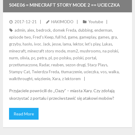
S04E06 = MINECRAFT STORY MODE 2 == UCIECZKA
PORTALEM
2017-12-21
HAKIMODO
Youtube
admin
,
alex
,
bedrock
,
domek Freda
,
dubbing
,
enderman
,
episode two
,
Fred's Keep
,
full hd
,
game
,
gameplay
,
games
,
gra
,
grzyby
,
hasło
,
ivor
,
Jack
,
jesse
,
lama
,
lektor
,
let's play
,
Lukas
,
minecraft
,
minecraft story mode
,
msm2
,
mushrooms
,
na polski
,
nurm
,
olivia
,
pc
,
petra
,
pl
,
po polsku
,
polski
,
portal
,
przetłumaczone
,
Radar
,
reuben
,
sezon drugi
,
Stacy Plays
,
Stampy Cat
,
Twierdza Freda
,
tłumaczenie
,
ucieczka
,
vos
,
walka
,
walkthrought
,
więzienie
,
Xara
,
z lektorem
Przyjaciele powrócili do „Oazy” – miasta Xary. Czy zdołają
skorzystać z portalu i przeciwstawić się atakowi mobów?
Read More