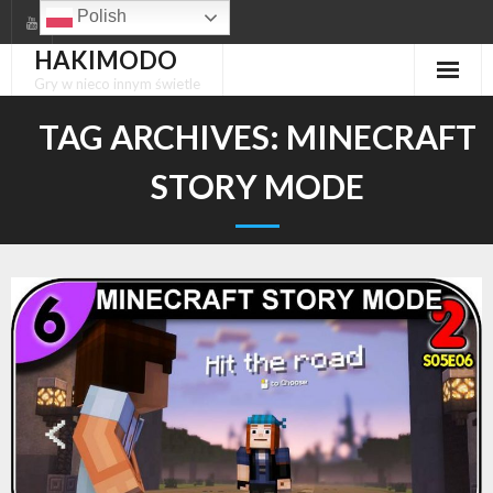
Skip
Polish
to
HAKIMODO
content
Gry w nieco innym świetle
TAG ARCHIVES:
MINECRAFT
STORY MODE