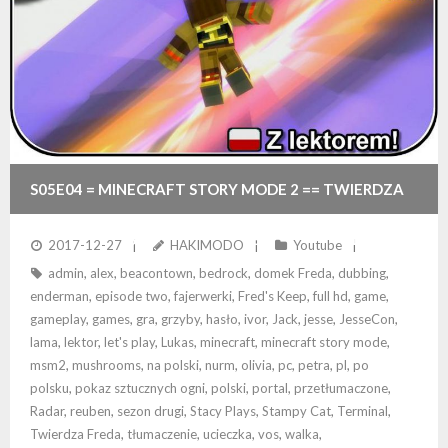
S05E04 = MINECRAFT STORY MODE 2 == TWIERDZA
ADMINA + POSZUKIWANIE STREFY TERMINALI
2017-12-27
HAKIMODO
Youtube
admin
,
alex
,
beacontown
,
bedrock
,
domek Freda
,
dubbing
,
enderman
,
episode two
,
fajerwerki
,
Fred's Keep
,
full hd
,
game
,
gameplay
,
games
,
gra
,
grzyby
,
hasło
,
ivor
,
Jack
,
jesse
,
JesseCon
,
lama
,
lektor
,
let's play
,
Lukas
,
minecraft
,
minecraft story mode
,
msm2
,
mushrooms
,
na polski
,
nurm
,
olivia
,
pc
,
petra
,
pl
,
po
polsku
,
pokaz sztucznych ogni
,
polski
,
portal
,
przetłumaczone
,
Radar
,
reuben
,
sezon drugi
,
Stacy Plays
,
Stampy Cat
,
Terminal
,
Twierdza Freda
,
tłumaczenie
,
ucieczka
,
vos
,
walka
,