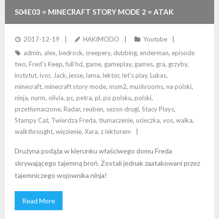
S04E03 = MINECRAFT STORY MODE 2 = ATAK
WOJOWNIKA NINJA
2017-12-19
HAKIMODO
Youtube
admin
,
alex
,
bedrock
,
creepery
,
dubbing
,
enderman
,
episode
two
,
Fred's Keep
,
full hd
,
game
,
gameplay
,
games
,
gra
,
grzyby
,
instytut
,
ivor
,
Jack
,
jesse
,
lama
,
lektor
,
let's play
,
Lukas
,
minecraft
,
minecraft story mode
,
msm2
,
mushrooms
,
na polski
,
ninja
,
nurm
,
olivia
,
pc
,
petra
,
pl
,
po polsku
,
polski
,
przetłumaczone
,
Radar
,
reuben
,
sezon drugi
,
Stacy Plays
,
Stampy Cat
,
Twierdza Freda
,
tłumaczenie
,
ucieczka
,
vos
,
walka
,
walkthrought
,
więzienie
,
Xara
,
z lektorem
Drużyna podąża w kierunku właściwego domu Freda
skrywającego tajemną broń. Zostali jednak zaatakowani przez
tajemniczego wojownika ninja!
Read More