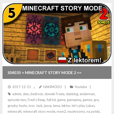
S04E05 = MINECRAFT STORY MODE 2 ==
PRZESZUKANIE DOMKU FREDA
2017-12-21
HAKIMODO
Youtube
admin
,
alex
,
bedrock
,
domek Freda
,
dubbing
,
enderman
,
episode two
,
Fred's Keep
,
full hd
,
game
,
gameplay
,
games
,
gra
,
grzyby
,
hasło
,
ivor
,
Jack
,
jesse
,
lama
,
lektor
,
let's play
,
Lukas
,
minecraft
,
minecraft story mode
,
msm2
,
mushrooms
,
na polski
,