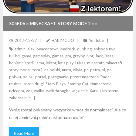
S05E06 = MINECRAFT STORY MODE 2 ==
ZAKOŃCZENIE HISTORII
2017-12-27
HAKIMODO
Youtube
admin
,
alex
,
beacontown
,
bedrock
,
dubbing
,
episode two
,
full hd
,
game
,
gameplay
,
games
,
gra
,
grzyby
,
ivor
,
Jack
,
jesse
,
koniec historii
,
lama
,
lektor
,
let's play
,
Lukas
,
minecraft
,
minecraft
story mode
,
msm2
,
na polski
,
nurm
,
olivia
,
pc
,
petra
,
pl
,
po
polsku
,
polski
,
portal
,
pożegnanie
,
przetłumaczone
,
Radar
,
reuben
,
sezon drugi
,
Stacy Plays
,
Stampy Cat
,
tłumaczenie
,
ucieczka
,
vos
,
walka
,
walkthrought
,
więzienie
,
Xara
,
z lektorem
,
zakończenie
Wróg został pokonany, wszystko wraca do normalności. Ale co
dalej zamierzają robić nasi bohaterowie?
Read More