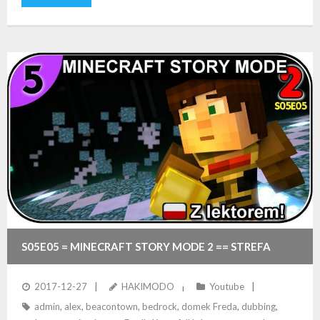
S05E05 = MINECRAFT STORY MODE 2 == STREFA
TERMINALI + STARCIE Z ADMINEM
2017-12-27
HAKIMODO
Youtube
admin
,
alex
,
beacontown
,
bedrock
,
domek Freda
,
dubbing
,