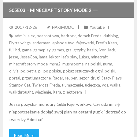
S05E03 = MINECRAFT STORY MODE 2 ==
POSZUKIWANIA STELLI + ELYTRA WINGS NAPĘDZANE
2017-12-26
HAKIMODO
Youtube
admin
,
alex
,
beacontown
,
bedrock
,
domek Freda
,
dubbing
,
FAJERWERKAMI!
Elytra wings
,
enderman
,
episode two
,
fajerwerki
,
Fred's Keep
,
full hd
,
game
,
gameplay
,
games
,
gra
,
grzyby
,
hasło
,
ivor
,
Jack
,
jesse
,
JesseCon
,
lama
,
lektor
,
let's play
,
Lukas
,
minecraft
,
minecraft story mode
,
msm2
,
mushrooms
,
na polski
,
nurm
,
olivia
,
pc
,
petra
,
pl
,
po polsku
,
pokaz sztucznych ogni
,
polski
,
portal
,
przetłumaczone
,
Radar
,
reuben
,
sezon drugi
,
Stacy Plays
,
Stampy Cat
,
Twierdza Freda
,
tłumaczenie
,
ucieczka
,
vos
,
walka
,
walkthrought
,
więzienie
,
Xara
,
z lektorem
Jesse pozyskał mundury Gildii Fajerwerków. Czy uda im się
niepostrzeżenie dopiąć swój plan na ostatni guzik i dotrzeć do
twierdzy Admina?
Read More