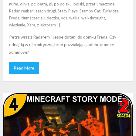
nurm
,
olivia
,
pc
,
petra
,
pl
,
po polsku
,
polski
,
przetłumaczone
,
Radar
,
reuben
,
sezon drugi
,
Stacy Plays
,
Stampy Cat
,
Twierdza
Freda
,
tłumaczenie
,
ucieczka
,
vos
,
walka
,
walkthrought
,
więzienie
,
Xara
,
z lektorem
Petra wraz z Radarem i Jesse dotarli do domku Freda. Czy
odnajdą w nim mityczną broń pozwalającą odebrać moce
adminowi?
Read More