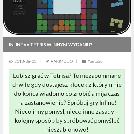
INLINE == TETRIS W INNYM WYDANIU?
2018-06-03
HAKIMODO
Youtube
Lubisz grać w Tetrisa? Te niezapomniane
chwile gdy dostajesz klocek z którym nie
do końca wiadomo co zrobić a mija czas
na zastanowienie? Spróbuj gry Inline!
Nieco inny pomysł, nieco inne zasady –
kolejny sposób by spróbować pomyśleć
nieszablonowo!