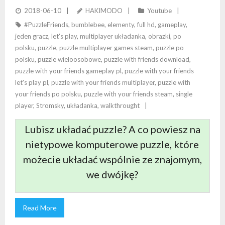
KOOPERACJI?
2018-06-10
HAKIMODO
Youtube
#PuzzleFriends
,
bumblebee
,
elementy
,
full hd
,
gameplay
,
jeden gracz
,
let's play
,
multiplayer układanka
,
obrazki
,
po
polsku
,
puzzle
,
puzzle multiplayer games steam
,
puzzle po
polsku
,
puzzle wieloosobowe
,
puzzle with friends download
,
puzzle with your friends gameplay pl
,
puzzle with your friends
let's play pl
,
puzzle with your friends multiplayer
,
puzzle with
your friends po polsku
,
puzzle with your friends steam
,
single
player
,
Stromsky
,
układanka
,
walkthrought
Lubisz układać puzzle? A co powiesz na
nietypowe komputerowe puzzle, które
możecie układać wspólnie ze znajomym,
we dwójkę?
Read More