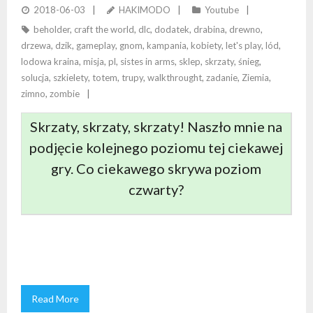
2018-06-03
HAKIMODO
Youtube
beholder
,
craft the world
,
dlc
,
dodatek
,
drabina
,
drewno
,
drzewa
,
dzik
,
gameplay
,
gnom
,
kampania
,
kobiety
,
let's play
,
lód
,
lodowa kraina
,
misja
,
pl
,
sistes in arms
,
sklep
,
skrzaty
,
śnieg
,
solucja
,
szkielety
,
totem
,
trupy
,
walkthrought
,
zadanie
,
Ziemia
,
zimno
,
zombie
Skrzaty, skrzaty, skrzaty! Naszło mnie na
podjęcie kolejnego poziomu tej ciekawej
gry. Co ciekawego skrywa poziom
czwarty?
Read More