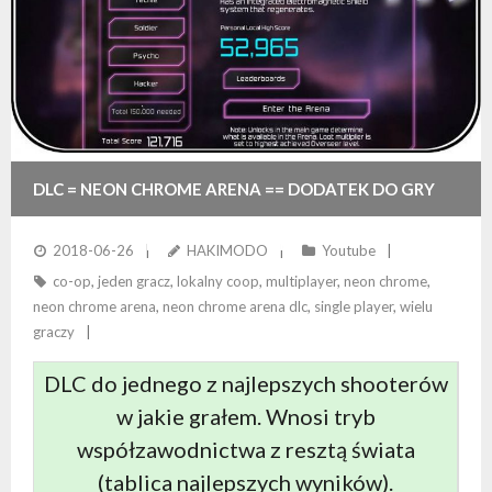
DLC = NEON CHROME ARENA == DODATEK DO GRY
WNOSZĄCY GLOBALNĄ TABELĘ WYNIKÓW
2018-06-26
HAKIMODO
Youtube
co-op
,
jeden gracz
,
lokalny coop
,
multiplayer
,
neon chrome
,
neon chrome arena
,
neon chrome arena dlc
,
single player
,
wielu
graczy
DLC do jednego z najlepszych shooterów
w jakie grałem. Wnosi tryb
współzawodnictwa z resztą świata
(tablica najlepszych wyników).