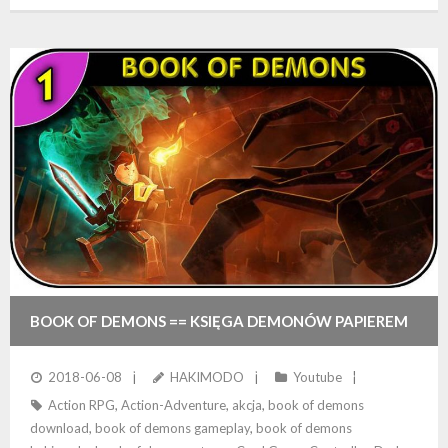
BOOK OF DEMONS == KSIĘGA DEMONÓW PAPIEREM
PISANA – WCIĄGAJĄCA POLSKA GRA W STYLU
2018-06-08
HAKIMODO
Youtube
Action RPG
,
Action-Adventure
,
akcja
,
book of demons
DIABLO
download
,
book of demons gameplay
,
book of demons