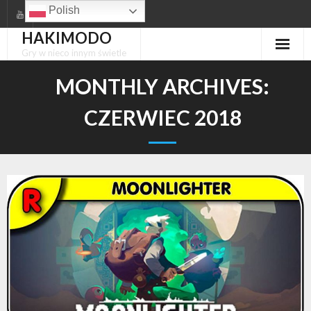
Skip
Polish
to
HAKIMODO
content
Gry w nieco innym świetle
MONTHLY ARCHIVES:
CZERWIEC 2018