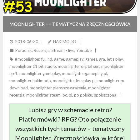
MOONLIGHTER == TEMATYCZNA ZRĘCZNOŚCIÓWKA
RETRO Z ELEMENTAMI RPG
2018-06-30
HAKIMODO
Poradnik
,
Recenzja
,
Stream - live
,
Youtube
#moonlighter
,
full hd
,
game
,
gameplay
,
games
,
gra
,
let's play
,
moonlighter 11 bit studio
,
moonlighter digital sun
,
moonlighter
ep 1
,
moonlighter gameplay
,
moonlighter gameplay pl
,
moonlighter hakimodo
,
moonlighter lets play pl
,
moonlighter pc
download
,
moonlighter pierwsze wrażenia
,
moonlighter
recenzja
,
moonlighter steam
,
pc
,
pl
,
po polsku
,
spolszczona
Lubisz gry w schemacie retro?
Platformówki? RPG? Oto połączenie
wszystkich tych tematów – tematyczny
Moonlighter. Zręcznościówka, w której