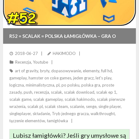
R52 = SCALAK = POLSKA ŁAMIGŁÓWKA – GRA O
SCALANIU!
2018-06-27
HAKIMODO
Recenzja
,
Youtube
art of gravity
,
bryły
,
dopasowywanie
,
elementy
,
full hd
,
gameplay
,
hamster on coke games
,
jeden gracz
,
let's play
,
logiczna
,
minimalistyczna
,
pl
,
po polsku
,
polska gra
,
proste
zasady
,
push
,
recenzja
,
scalak
,
scalak download
,
scalak ep 1
,
scalak game
,
scalak gameplay
,
scalak hakimodo
,
scalak pierwsze
wrażenia
,
scalak pl
,
scalak steam
,
scalanie
,
senge
,
single player
,
singleplayer
,
składanie
,
Tryb jednego gracza
,
walkthrought
,
łączenie elementów
,
łamigłówka
Lubisz łamigłówki? Jeśli gry umysłowe są