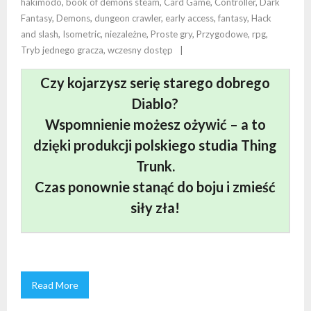
hakimodo
,
book of demons steam
,
Card Game
,
Controller
,
Dark
Fantasy
,
Demons
,
dungeon crawler
,
early access
,
fantasy
,
Hack
and slash
,
Isometric
,
niezależne
,
Proste gry
,
Przygodowe
,
rpg
,
Tryb jednego gracza
,
wczesny dostęp
Czy kojarzysz serię starego dobrego
Diablo?
Wspomnienie możesz ożywić – a to
dzięki produkcji polskiego studia Thing
Trunk.
Czas ponownie stanąć do boju i zmieść
siły zła!
Read More