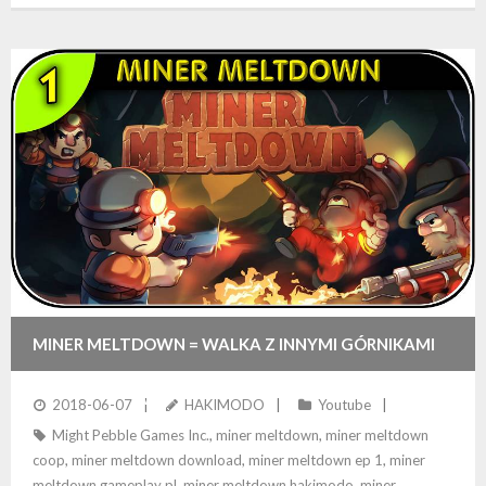
MINER MELTDOWN = WALKA Z INNYMI GÓRNIKAMI
ORAZ ZOMBIAKAMI!
2018-06-07
HAKIMODO
Youtube
Might Pebble Games Inc.
,
miner meltdown
,
miner meltdown
coop
,
miner meltdown download
,
miner meltdown ep 1
,
miner
meltdown gameplay pl
,
miner meltdown hakimodo
,
miner