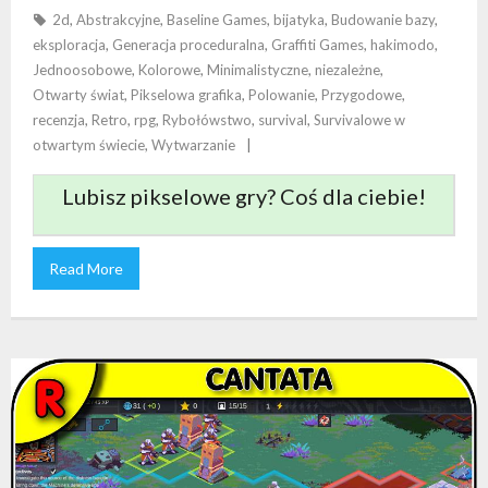
2d
,
Abstrakcyjne
,
Baseline Games
,
bijatyka
,
Budowanie bazy
,
eksploracja
,
Generacja proceduralna
,
Graffiti Games
,
hakimodo
,
Jednoosobowe
,
Kolorowe
,
Minimalistyczne
,
niezależne
,
Otwarty świat
,
Pikselowa grafika
,
Polowanie
,
Przygodowe
,
recenzja
,
Retro
,
rpg
,
Rybołówstwo
,
survival
,
Survivalowe w
otwartym świecie
,
Wytwarzanie
Lubisz pikselowe gry? Coś dla ciebie!
Read More