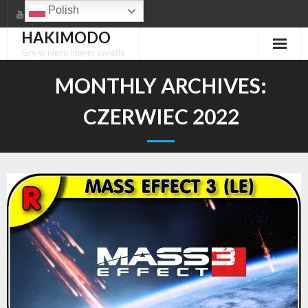
Skip
Polish
to
HAKIMODO
content
Gry w nieco innym świetle
MONTHLY ARCHIVES:
CZERWIEC 2022