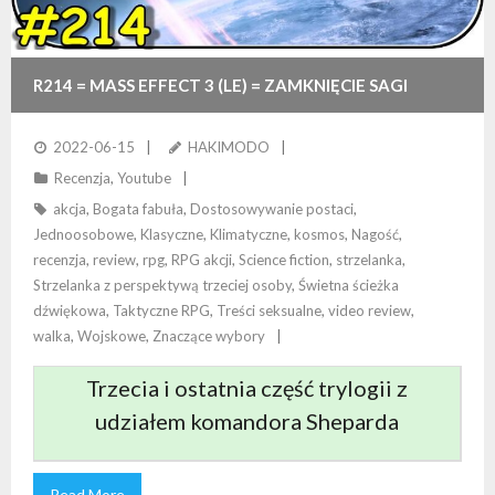
R214 = MASS EFFECT 3 (LE) = ZAMKNIĘCIE SAGI
2022-06-15
HAKIMODO
Recenzja
,
Youtube
akcja
,
Bogata fabuła
,
Dostosowywanie postaci
,
Jednoosobowe
,
Klasyczne
,
Klimatyczne
,
kosmos
,
Nagość
,
recenzja
,
review
,
rpg
,
RPG akcji
,
Science fiction
,
strzelanka
,
Strzelanka z perspektywą trzeciej osoby
,
Świetna ścieżka
dźwiękowa
,
Taktyczne RPG
,
Treści seksualne
,
video review
,
walka
,
Wojskowe
,
Znaczące wybory
Trzecia i ostatnia część trylogii z
udziałem komandora Sheparda
Read More