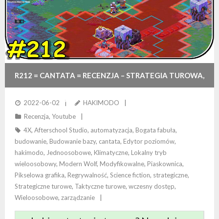
R212 = CANTATA = RECENZJA – STRATEGIA TUROWA,
KTÓRA MUSI DOJRZEĆ
2022-06-02
HAKIMODO
Recenzja
,
Youtube
4X
,
Afterschool Studio
,
automatyzacja
,
Bogata fabuła
,
budowanie
,
Budowanie bazy
,
cantata
,
Edytor poziomów
,
hakimodo
,
Jednoosobowe
,
Klimatyczne
,
Lokalny tryb
wieloosobowy
,
Modern Wolf
,
Modyfikowalne
,
Piaskownica
,
Pikselowa grafika
,
Regrywalność
,
Science fiction
,
strategiczne
,
Strategiczne turowe
,
Taktyczne turowe
,
wczesny dostęp
,
Wieloosobowe
,
zarządzanie