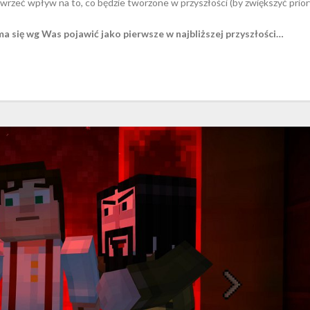
rzeć wpływ na to, co będzie tworzone w przyszłości (by zwiększyć prio
a się wg Was pojawić jako pierwsze w najbliższej przyszłości…