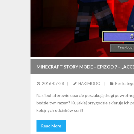
MINECRAFT STORY MODE – EPIZOD 7 – „ACC
2016-07-28
HAKIMODO
Bez katego
Nasi bohaterowie uparcie poszukują drogi powrotnej d
będzie tym razem? Ku jakiej przygodzie skieruje ic
kolejnych odcinków serii!
Read More