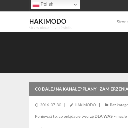
Skip
Polish
to
content
HAKIMODO
Stron
Gry w nieco innym świetle
CO DALEJ NA KANALE? PLANY I ZAMIERZENI
2016-07-30
HAKIMODO
Bez katego
Ponieważ to, co oglądacie tworzę
DLA WAS
– macie 