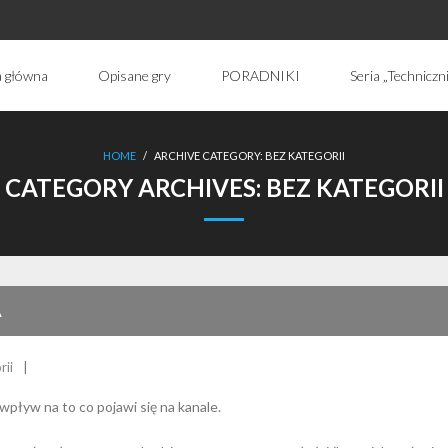
a główna
Opisane gry
PORADNIKI
Seria „Techniczn
HOME
/
ARCHIVE CATEGORY:
BEZ KATEGORII
CATEGORY ARCHIVES:
BEZ KATEGORII
A
rii
wpływ na to co pojawi się na kanale.