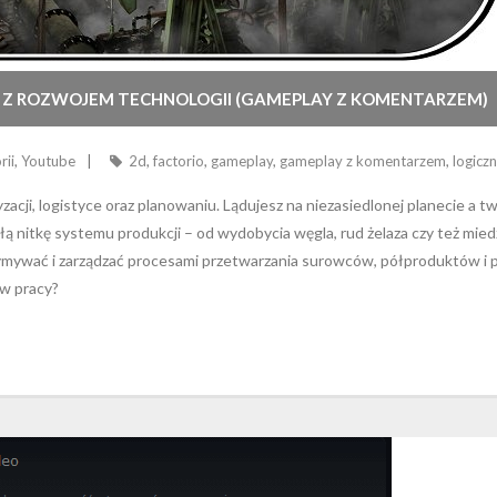
 Z ROZWOJEM TECHNOLOGII (GAMEPLAY Z KOMENTARZEM)
rii
,
Youtube
2d
,
factorio
,
gameplay
,
gameplay z komentarzem
,
logicz
zacji, logistyce oraz planowaniu. Lądujesz na niezasiedlonej planecie a 
 nitkę systemu produkcji – od wydobycia węgla, rud żelaza czy też mied
ymywać i zarządzać procesami przetwarzania surowców, półproduktów i p
ów pracy?