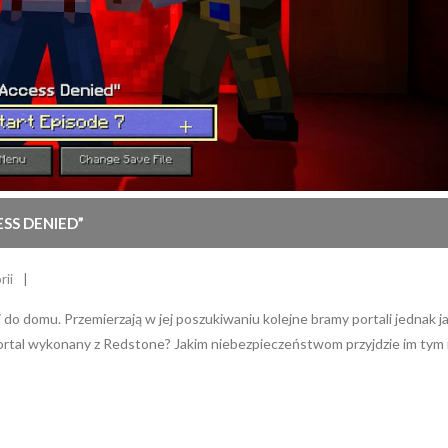
ESS DENIED”
rii
o domu. Przemierzają w jej poszukiwaniu kolejne bramy portali jednak jak
h portal wykonany z Redstone? Jakim niebezpieczeństwom przyjdzie im ty