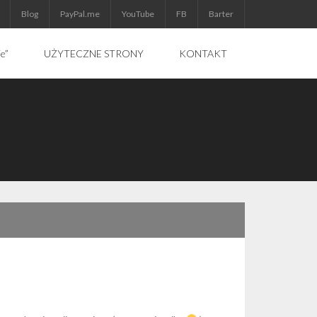
Blog
PayPal.me
YouTube
FB
Barter
ie”
UŻYTECZNE STRONY
KONTAKT