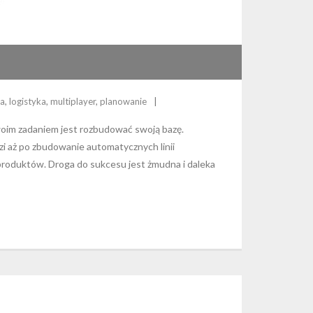
na
,
logistyka
,
multiplayer
,
planowanie
twoim zadaniem jest rozbudować swoją bazę.
zi aż po zbudowanie automatycznych linii
roduktów. Droga do sukcesu jest żmudna i daleka