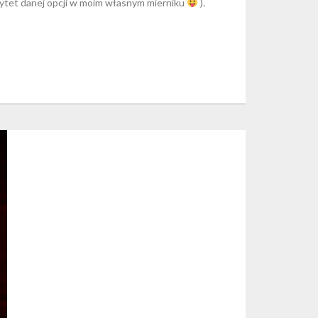
rytet danej opcji w moim własnym mierniku
).