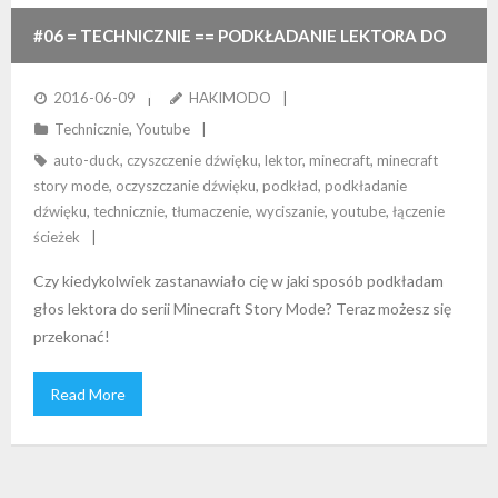
#06 = TECHNICZNIE == PODKŁADANIE LEKTORA DO
MINECRAFT STORY MODE
2016-06-09
HAKIMODO
Technicznie
,
Youtube
auto-duck
,
czyszczenie dźwięku
,
lektor
,
minecraft
,
minecraft
story mode
,
oczyszczanie dźwięku
,
podkład
,
podkładanie
dźwięku
,
technicznie
,
tłumaczenie
,
wyciszanie
,
youtube
,
łączenie
ścieżek
Czy kiedykolwiek zastanawiało cię w jaki sposób podkładam
głos lektora do serii Minecraft Story Mode? Teraz możesz się
przekonać!
Read More