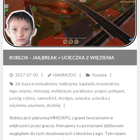
ROBLOX – JAILBREAK = UCIECZKA Z WIĘZIENIA
(ZBIJACZ)
2017-07-03
HAKIMODO
Youtube
3d
,
baza kryminalistów
,
helikopter
,
kajdanki
,
kryminalista
,
lego
,
miasto
,
mmorpg
,
multiplayer
,
paralizator
,
pogoń
,
policjant
,
pościg
,
roblox
,
samochód
,
shotgun
,
ucieczka
,
ucieczka z
więzienia
,
więzienie
,
złodziej
Roblox jest platormą MMORPG z grami tworzonymi w
większości przez graczy. Kierujemy tu postaciami zbliżonymi
wyglądem do tych zbudowanych z klocków Lego. Tym razem