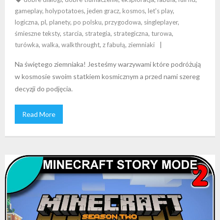
gameplay
,
holypotatoes
,
jeden gracz
,
kosmos
,
let's play
,
logiczna
,
pl
,
planety
,
po polsku
,
przygodowa
,
singleplayer
,
śmieszne teksty
,
starcia
,
strategia
,
strategiczna
,
turowa
,
turówka
,
walka
,
walkthrought
,
z fabułą
,
ziemniaki
Na świętego ziemniaka! Jesteśmy warzywami które podróżują
w kosmosie swoim statkiem kosmicznym a przed nami szereg
decyzji do podjęcia.
Read More