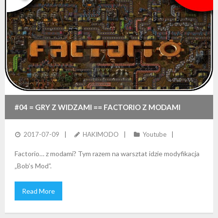
#04 = GRY Z WIDZAMI == FACTORIO Z MODAMI
(BOB’S MODS)
2017-07-09
HAKIMODO
Youtube
Factorio… z modami? Tym razem na warsztat idzie modyfikacja
„Bob’s Mod”.
Read More