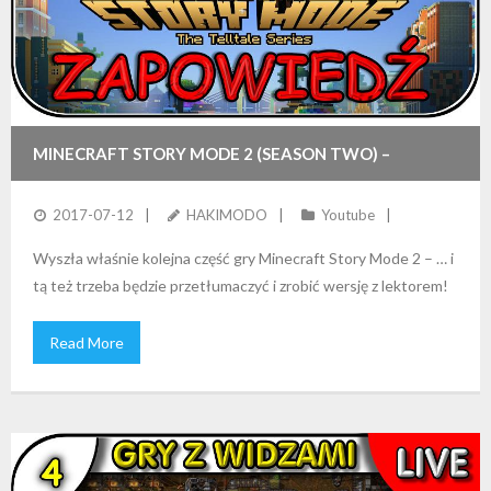
MINECRAFT STORY MODE 2 (SEASON TWO) –
ZAPOWIEDŹ!
2017-07-12
HAKIMODO
Youtube
Wyszła właśnie kolejna część gry Minecraft Story Mode 2 – … i
tą też trzeba będzie przetłumaczyć i zrobić wersję z lektorem!
Read More