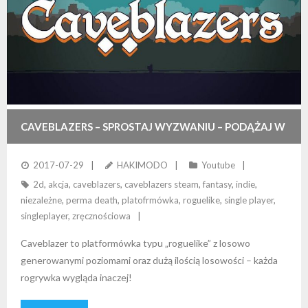
CAVEBLAZERS – SPROSTAJ WYZWANIU – PODĄŻAJ W
GŁĄB JASKINI!
2017-07-29
HAKIMODO
Youtube
2d
,
akcja
,
caveblazers
,
caveblazers steam
,
fantasy
,
indie
,
niezależne
,
perma death
,
platofrmówka
,
roguelike
,
single player
,
singleplayer
,
zręcznościowa
Caveblazer to platformówka typu „roguelike” z losowo
generowanymi poziomami oraz dużą ilością losowości – każda
rogrywka wygląda inaczej!