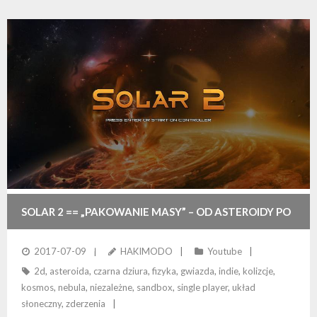
SOLAR 2 == „PAKOWANIE MASY” – OD ASTEROIDY PO
CZARNĄ DZIURĘ
2017-07-09
HAKIMODO
Youtube
2d
,
asteroida
,
czarna dziura
,
fizyka
,
gwiazda
,
indie
,
kolizcje
,
kosmos
,
nebula
,
niezależne
,
sandbox
,
single player
,
układ
słoneczny
,
zderzenia