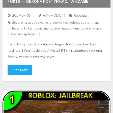
FORTS == OBRONA FORTYFIKACJI W CZASIE
RZECZYWISTYM!
2017-07-05
HAKIMODO
Recenzja
2d
,
artyleria
,
budowanie
,
drzewko technologii
,
edytor map
,
forteca
,
forts
,
kampania
,
multiplayer
,
network multiplayer
,
single
player
,
umiejętności
…a co by było gdyby połączyć Angry Birds, Scorched Earth
(artillery) i Worms do kupy? Forts! RTS – rozbudowa i obrona
fortów w czasie rzeczywistym!
Read More