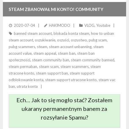
STEAM ZBANOWAŁ MI KONTO! COMMUNITY
PERMABAN!
2020-07-04
HAKIMODO
VLOG
,
Youtube
banned steam account
,
blokada konta steam
,
how to unban
steam account
,
oszukiwanie
,
oszuści
,
oszustwo
,
pubg scam
,
pubg scammers
,
steam
,
steam account unbanning
,
steam
account value
,
steam appeal
,
steam ban
,
steam ban
społeczności
,
steam community ban
,
steam community banned
,
steam permaban
,
steam scam
,
steam scammers
,
steam
stracone konto
,
steam support ban
,
steam support
odblokowanie konta
,
steam support utracone konto
,
steam vac
ban
,
utrata konta
Ech… Jak to się mogło stać? Zostałem
ukarany permanentnym banem za
rozsyłanie Spamu?