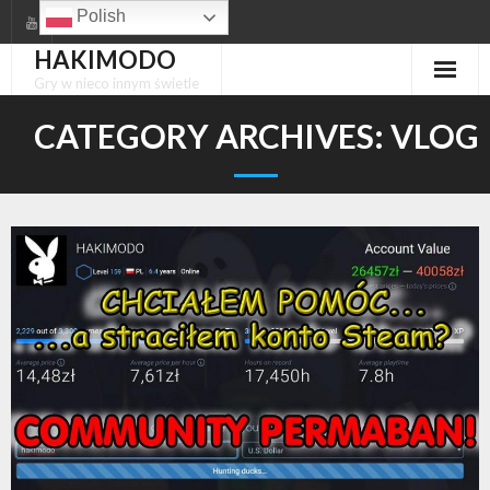
Skip
Polish
to
HAKIMODO
content
Gry w nieco innym świetle
CATEGORY ARCHIVES:
VLOG