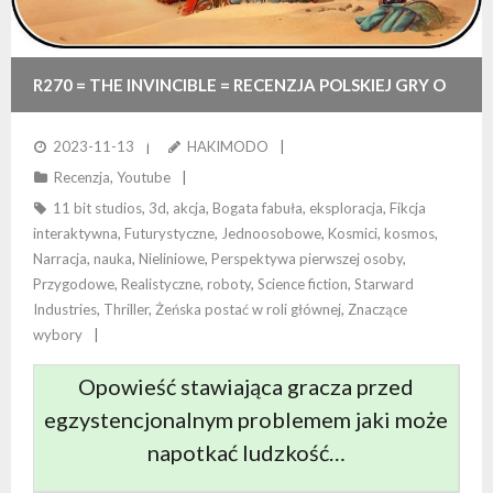
R270 = THE INVINCIBLE = RECENZJA POLSKIEJ GRY O
ZACHOWANIU LUDZKOŚCI POSTAWIONEJ PRZED
2023-11-13
HAKIMODO
Recenzja
,
Youtube
NIEZNANYM
11 bit studios
,
3d
,
akcja
,
Bogata fabuła
,
eksploracja
,
Fikcja
interaktywna
,
Futurystyczne
,
Jednoosobowe
,
Kosmici
,
kosmos
,
Narracja
,
nauka
,
Nieliniowe
,
Perspektywa pierwszej osoby
,
Przygodowe
,
Realistyczne
,
roboty
,
Science fiction
,
Starward
Industries
,
Thriller
,
Żeńska postać w roli głównej
,
Znaczące
wybory
Opowieść stawiająca gracza przed
egzystencjonalnym problemem jaki może
napotkać ludzkość…