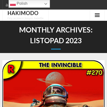
Skip
Polish
to
HAKIMODO
content
Gry w nieco innym świetle
MONTHLY ARCHIVES:
LISTOPAD 2023