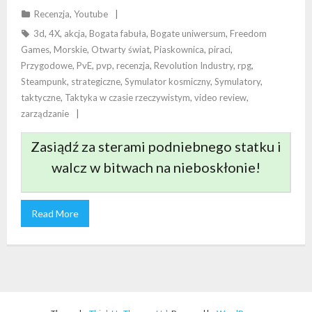
Recenzja
,
Youtube
ZAGMATWANA ROZGRYWKA?
3d
,
4X
,
akcja
,
Bogata fabuła
,
Bogate uniwersum
,
Freedom
Games
,
Morskie
,
Otwarty świat
,
Piaskownica
,
piraci
,
Przygodowe
,
PvE
,
pvp
,
recenzja
,
Revolution Industry
,
rpg
,
Steampunk
,
strategiczne
,
Symulator kosmiczny
,
Symulatory
,
taktyczne
,
Taktyka w czasie rzeczywistym
,
video review
,
zarządzanie
Zasiądź za sterami podniebnego statku i
walcz w bitwach na nieboskłonie!
Read More