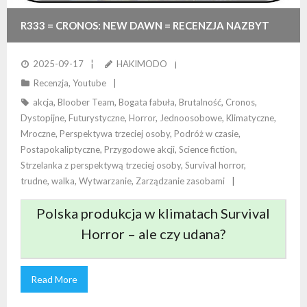
R333 = CRONOS: NEW DAWN = RECENZJA NAZBYT
TRUDNEGO POLSKIEGO SURVIVAL HORRORU
2025-09-17
HAKIMODO
Recenzja
,
Youtube
akcja
,
Bloober Team
,
Bogata fabuła
,
Brutalność
,
Cronos
,
Dystopijne
,
Futurystyczne
,
Horror
,
Jednoosobowe
,
Klimatyczne
,
Mroczne
,
Perspektywa trzeciej osoby
,
Podróż w czasie
,
Postapokaliptyczne
,
Przygodowe akcji
,
Science fiction
,
Strzelanka z perspektywą trzeciej osoby
,
Survival horror
,
trudne
,
walka
,
Wytwarzanie
,
Zarządzanie zasobami
Polska produkcja w klimatach Survival
Horror – ale czy udana?
Read More