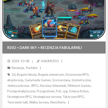
R302 = DARK SKY = RECENZJA FABULARNEJ
KARCIANKI DOPRAWIONEJ RPG
2024-10-08
HAKIMODO
Recenzja
,
Youtube
2d
,
Bogata fabuła
,
Bogate uniwersum
,
Drużynowe RPG
,
eksploracja
,
Ganymede Games
,
Gra karciana
,
Izometryczne
,
Jednoosobowe
,
JRPG
,
Karciany bitewniak
,
Midwest Games
,
Postapokaliptyczne
,
Przygodowe
,
PvE
,
rpg
,
Science fiction
,
Strategiczne RPG
,
Strategiczne turowe
,
Taktyczne RPG
,
Tworzenie talii
,
Walka turowa
,
Xenotheria