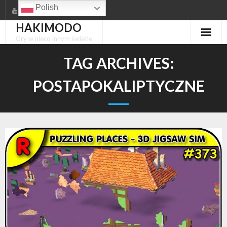
Skip
Polish
to
HAKIMODO
content
Gry w nieco innym świetle
TAG ARCHIVES:
POSTAPOKALIPTYCZNE