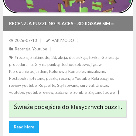
RECENZJA PUZZLING PLACES – 3D JIGSAW SIM =
PUZZLE 3D, KTÓRE ZASKAKUJĄ!
2026-07-13
HAKIMODO
Recenzja
,
Youtube
#recenzjehakimodo
,
3d
,
akcja
,
destrukcja
,
fizyka
,
Generacja
proceduralna
,
Gry na punkty
,
Jednoosobowe
,
jigsaw
,
Kierowanie pojazdem
,
Kolorowe
,
Kontroler
,
niezależne
,
Postapokaliptyczne
,
puzzle
,
recenzja Youtube
,
Rekreacyjne
,
review youtube
,
Roguelite
,
Stylizowane
,
survival
,
Urocze
,
youtube
,
youtube review
,
Zabawne
,
zombie
,
Zręcznościowe
Świeże podejście do klasycznych puzzli.
Read More