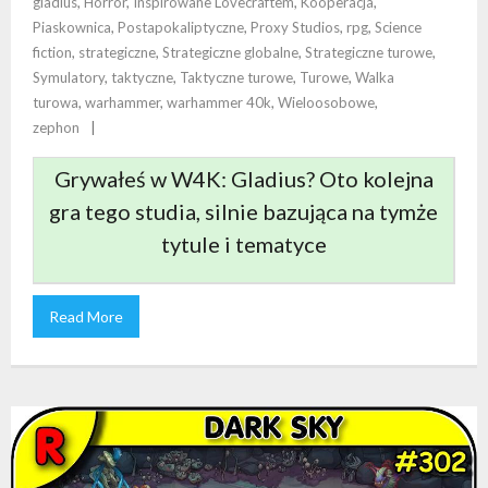
gladius
,
Horror
,
Inspirowane Lovecraftem
,
Kooperacja
,
Piaskownica
,
Postapokaliptyczne
,
Proxy Studios
,
rpg
,
Science
fiction
,
strategiczne
,
Strategiczne globalne
,
Strategiczne turowe
,
Symulatory
,
taktyczne
,
Taktyczne turowe
,
Turowe
,
Walka
turowa
,
warhammer
,
warhammer 40k
,
Wieloosobowe
,
zephon
Grywałeś w W4K: Gladius? Oto kolejna
gra tego studia, silnie bazująca na tymże
tytule i tematyce
Read More