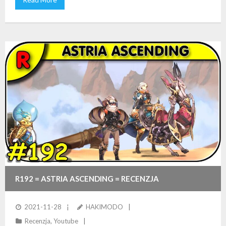
R192 = ASTRIA ASCENDING = RECENZJA
INTERESUJACEGO JRPGA… W KTÓRYM KILKA RZECZY
2021-11-28
HAKIMODO
Recenzja
,
Youtube