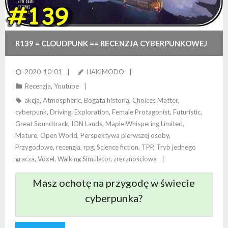
R139 = CLOUDPUNK == RECENZJA CYBERPUNKOWEJ
HISTORII MIASTA CHMUR
2020-10-01
HAKIMODO
Recenzja
,
Youtube
akcja
,
Atmospheric
,
Bogata historia
,
Choices Matter
,
cyberpunk
,
Driving
,
Exploration
,
Female Protagonist
,
Futuristic
,
Great Soundtrack
,
ION Lands
,
Maple Whispering Limited
,
Mature
,
Open World
,
Perspektywa pierwszej osoby
,
Przygodowe
,
recenzja
,
rpg
,
Science fiction
,
TPP
,
Tryb jednego
gracza
,
Voxel
,
Walking Simulator
,
zręcznościowa
Masz ochotę na przygodę w świecie
cyberpunka?