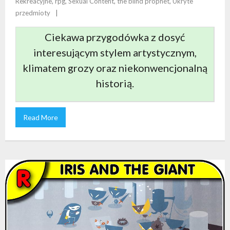
Rekreacyjne
,
rpg
,
Sexual Content
,
the blind prophet
,
Ukryte
przedmioty
Ciekawa przygodówka z dosyć
interesującym stylem artystycznym,
klimatem grozy oraz niekonwencjonalną
historią.
Read More