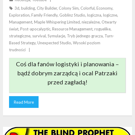
3d
,
building
,
City Builder
,
Colony Sim
,
Colorful
,
Economy
,
Exploration
,
Family Friendly
,
Goblinz Studio
,
logiczna
,
logiczne
,
Management
,
Maple Whispering Limited
,
niezależne
,
Otwarty
świat
,
Post-apocalyptic
,
Resource Management
,
roguelike
,
strategiczne
,
survival
,
Symulacje
,
Tryb jednego gracza
,
Turn-
Based Strategy
,
Unexpected Studio
,
Wysoki poziom
trudności
Coś dla fanów logistyki i planowania –
bądź dobrym zarządcą i ocal Patrzaki
przed zagładą!
Read More