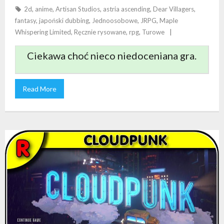
NIE DO KOŃCA PRZEMYŚLANO
2d
,
anime
,
Artisan Studios
,
astria ascending
,
Dear Villagers
,
fantasy
,
japoński dubbing
,
Jednoosobowe
,
JRPG
,
Maple
Whispering Limited
,
Ręcznie rysowane
,
rpg
,
Turowe
Ciekawa choć nieco niedoceniana gra.
Read More