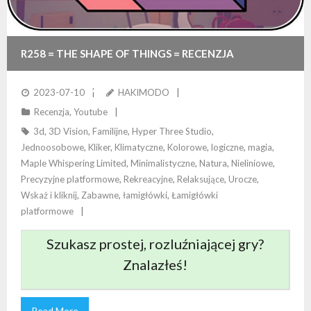
R258 = THE SHAPE OF THINGS = RECENZJA
DOPASOWYWANIA RZECZY
2023-07-10
HAKIMODO
Recenzja
,
Youtube
3d
,
3D Vision
,
Familijne
,
Hyper Three Studio
,
Jednoosobowe
,
Kliker
,
Klimatyczne
,
Kolorowe
,
logiczne
,
magia
,
Maple Whispering Limited
,
Minimalistyczne
,
Natura
,
Nieliniowe
,
Precyzyjne platformowe
,
Rekreacyjne
,
Relaksujące
,
Urocze
,
Wskaż i kliknij
,
Zabawne
,
łamigłówki
,
Łamigłówki
platformowe
Szukasz prostej, rozluźniającej gry?
Znalazłeś!
Read More