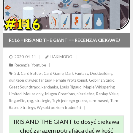
R116 = IRIS AND THE GIANT == RECENZJA CIEKAWEJ
KARCIANKI
2020-04-11
HAKIMODO
Recenzja
,
Youtube
2d
,
Card Battler
,
Card Game
,
Dark Fantasy
,
Deckbuilding
,
dungeon crawler
,
fantasy
,
Female Protagonist
,
Goblinz Studio
,
Great Soundtrack
,
karcianka
,
Louis Rigaud
,
Maple Whispering
Limited
,
Mouse only
,
Mugen Creations
,
niezależne
,
Replay Value
,
Roguelite
,
rpg
,
strategie
,
Tryb jednego gracza
,
turn-based
,
Turn-
Based Strategy
,
Wysoki poziom trudności
IRIS AND THE GIANT to dosyć ciekawa
choć zarazem potrafiąca dać w kość