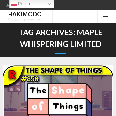
Skip
Polish
to
HAKIMODO
content
Gry w nieco innym świetle
TAG ARCHIVES:
MAPLE
WHISPERING LIMITED