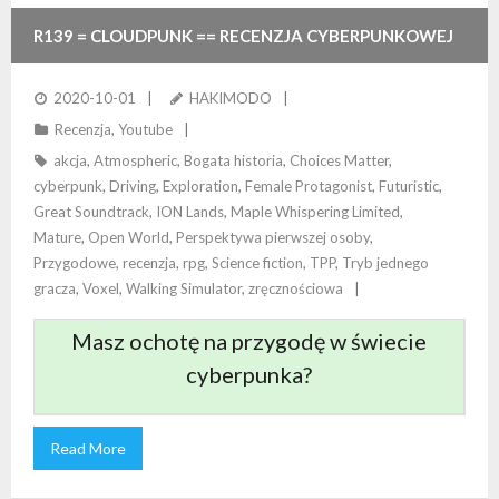
R139 = CLOUDPUNK == RECENZJA CYBERPUNKOWEJ
HISTORII MIASTA CHMUR
2020-10-01
HAKIMODO
Recenzja
,
Youtube
akcja
,
Atmospheric
,
Bogata historia
,
Choices Matter
,
cyberpunk
,
Driving
,
Exploration
,
Female Protagonist
,
Futuristic
,
Great Soundtrack
,
ION Lands
,
Maple Whispering Limited
,
Mature
,
Open World
,
Perspektywa pierwszej osoby
,
Przygodowe
,
recenzja
,
rpg
,
Science fiction
,
TPP
,
Tryb jednego
gracza
,
Voxel
,
Walking Simulator
,
zręcznościowa
Masz ochotę na przygodę w świecie
cyberpunka?
Read More