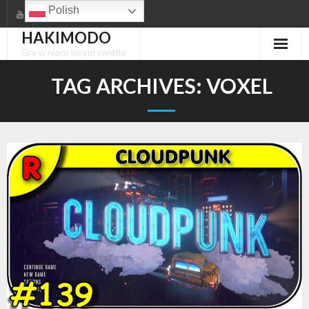
Skip
Polish
to
HAKIMODO
content
Gry w nieco innym świetle
TAG ARCHIVES:
VOXEL