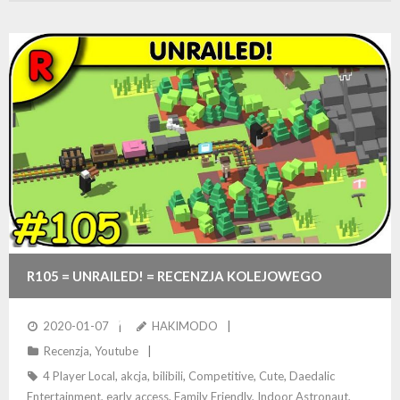
R105 = UNRAILED! = RECENZJA KOLEJOWEGO
MULTIPLAYERA…
2020-01-07
HAKIMODO
Recenzja
,
Youtube
4 Player Local
,
akcja
,
bilibili
,
Competitive
,
Cute
,
Daedalic
Entertainment
,
early access
,
Family Friendly
,
Indoor Astronaut
,