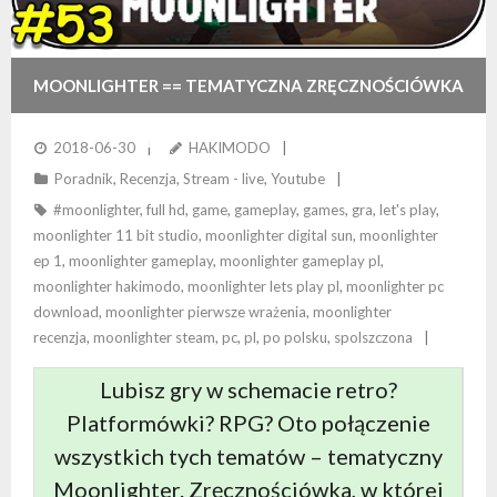
MOONLIGHTER == TEMATYCZNA ZRĘCZNOŚCIÓWKA
RETRO Z ELEMENTAMI RPG
2018-06-30
HAKIMODO
Poradnik
,
Recenzja
,
Stream - live
,
Youtube
#moonlighter
,
full hd
,
game
,
gameplay
,
games
,
gra
,
let's play
,
moonlighter 11 bit studio
,
moonlighter digital sun
,
moonlighter
ep 1
,
moonlighter gameplay
,
moonlighter gameplay pl
,
moonlighter hakimodo
,
moonlighter lets play pl
,
moonlighter pc
download
,
moonlighter pierwsze wrażenia
,
moonlighter
recenzja
,
moonlighter steam
,
pc
,
pl
,
po polsku
,
spolszczona
Lubisz gry w schemacie retro?
Platformówki? RPG? Oto połączenie
wszystkich tych tematów – tematyczny
Moonlighter. Zręcznościówka, w której