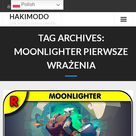
Skip
Polish
to
HAKIMODO
content
Gry w nieco innym świetle
TAG ARCHIVES:
MOONLIGHTER PIERWSZE
WRAŻENIA