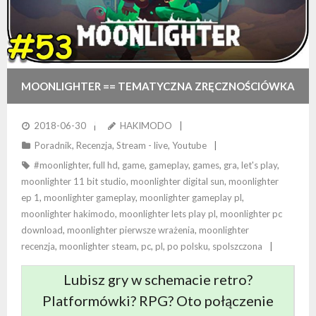
MOONLIGHTER == TEMATYCZNA ZRĘCZNOŚCIÓWKA
RETRO Z ELEMENTAMI RPG
2018-06-30
HAKIMODO
Poradnik
,
Recenzja
,
Stream - live
,
Youtube
#moonlighter
,
full hd
,
game
,
gameplay
,
games
,
gra
,
let's play
,
moonlighter 11 bit studio
,
moonlighter digital sun
,
moonlighter
ep 1
,
moonlighter gameplay
,
moonlighter gameplay pl
,
moonlighter hakimodo
,
moonlighter lets play pl
,
moonlighter pc
download
,
moonlighter pierwsze wrażenia
,
moonlighter
recenzja
,
moonlighter steam
,
pc
,
pl
,
po polsku
,
spolszczona
Lubisz gry w schemacie retro?
Platformówki? RPG? Oto połączenie