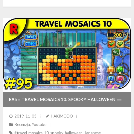
R95 = TRAVEL MOSAICS 10: SPOOKY HALLOWEEN ==
RECENZJA Z CZEGOŚ NOWEGO W ŚWIECIE
2019-11-03
HAKIMODO
Recenzja
,
Youtube
NONOGRAMÓW
#travel_mosaics_10_spooky_halloween
,
Japanese