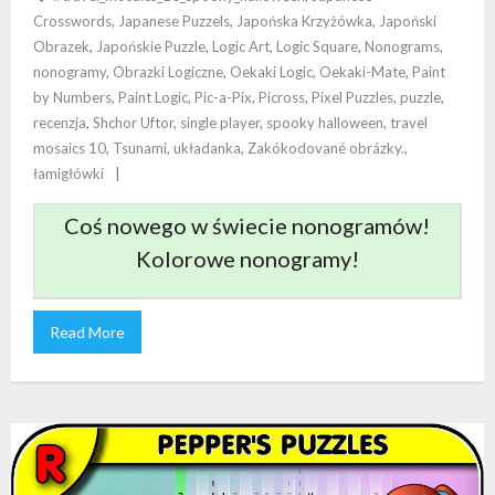
Crosswords
,
Japanese Puzzels
,
Japońska Krzyżówka
,
Japoński
Obrazek
,
Japońskie Puzzle
,
Logic Art
,
Logic Square
,
Nonograms
,
nonogramy
,
Obrazki Logiczne
,
Oekaki Logic
,
Oekaki-Mate
,
Paint
by Numbers
,
Paint Logic
,
Pic-a-Pix
,
Picross
,
Pixel Puzzles
,
puzzle
,
recenzja
,
Shchor Uftor
,
single player
,
spooky halloween
,
travel
mosaics 10
,
Tsunami
,
układanka
,
Zakókodované obrázky.
,
łamigłówki
Coś nowego w świecie nonogramów!
Kolorowe nonogramy!
Read More