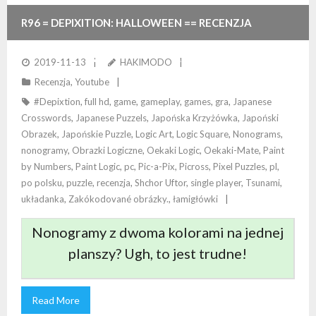
R96 = DEPIXITION: HALLOWEEN == RECENZJA
DWUKOLOROWYCH NONOGRAMÓW. TRUDNE!
2019-11-13
HAKIMODO
Recenzja
,
Youtube
#Depixtion
,
full hd
,
game
,
gameplay
,
games
,
gra
,
Japanese
Crosswords
,
Japanese Puzzels
,
Japońska Krzyżówka
,
Japoński
Obrazek
,
Japońskie Puzzle
,
Logic Art
,
Logic Square
,
Nonograms
,
nonogramy
,
Obrazki Logiczne
,
Oekaki Logic
,
Oekaki-Mate
,
Paint
by Numbers
,
Paint Logic
,
pc
,
Pic-a-Pix
,
Picross
,
Pixel Puzzles
,
pl
,
po polsku
,
puzzle
,
recenzja
,
Shchor Uftor
,
single player
,
Tsunami
,
układanka
,
Zakókodované obrázky.
,
łamigłówki
Nonogramy z dwoma kolorami na jednej
planszy? Ugh, to jest trudne!
Read More