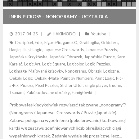
INFINIPICROSS – NONOGRAMY – UCZTA DLA
UMYSŁU!
2017-04-25
HAKIMODO
Youtube
Crucipixel
,
Edel
,
FigurePic
,
gameLO
,
Grafilogika
,
Griddlers
,
Hanjie
,
Illust-Logic
,
Japanese Crosswords
,
Japanese Puzzels
,
Japońska Krzyżówka
,
Japoński Obrazek
,
Japońskie Puzzle
,
Kare
Karala!
,
Logic Art
,
Logic Square
,
Logicolor
,
Logik-Puzzles
,
Logimage
,
Maľované krížovky
,
Nonograms
,
Obrazki Logiczne
,
Oekaki Logic
,
Oekaki-Mate
,
Paint by Numbers
,
Paint Logic
,
Pic-
a-Pix
,
Picross
,
Pixel Puzzles
,
Shchor Uftor
,
single player
,
trudne
,
Tsunami
,
Zakókodované obrázky.
,
łamigłówki
Próbowałeś kiedykolwiek rozwiązać tak zwane „nonogramy”?
(Nonograms / Japanese Crosswords / Puzzle japońskie).
Zabawa polega na wypełnieniu (pokolorowaniu) kratkowanej
kartki wg zestawu zdefiniowanych liczb określających ciągi
wypełnionych kratek. Zadanie wydaje się prozaiczne, lecz…