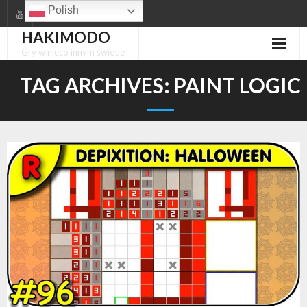
Skip
Polish
to
HAKIMODO
content
Gry w nieco innym świetle
TAG ARCHIVES:
PAINT LOGIC