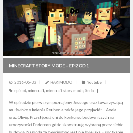
MINECRAFT STORY MODE – EPIZOD 1
2016-05-03
HAKIMODO
Youtube
epizod
,
minecraft
,
minecraft story mode
,
Seria
W epizodzie pierwszym poznajemy Jessego oraz towarzyszącą
mu świnkę o imieniu Reuben a także jego przyjaciół – Axela
oraz Olivię. Przystępują oni do konkursu budowniczych na
uroczystości Endercon gdzie skonstruują wybraną przez siebie
budowlę. Nagroda za zwycięstwo jest nie byle jaka – spotkanie