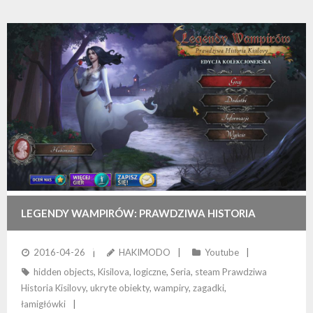
LEGENDY WAMPIRÓW: PRAWDZIWA HISTORIA
KISILOVY (GŁÓWNY WĄTEK)
2016-04-26
HAKIMODO
Youtube
hidden objects
,
Kisilova
,
logiczne
,
Seria
,
steam Prawdziwa
Historia Kisilovy
,
ukryte obiekty
,
wampiry
,
zagadki
,
łamigłówki