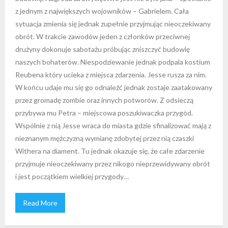
z jednym z największych wojowników – Gabrielem. Cała
sytuacja zmienia się jednak zupełnie przyjmując nieoczekiwany
obrót. W trakcie zawodów jeden z członków przeciwnej
drużyny dokonuje sabotażu próbując zniszczyć budowlę
naszych bohaterów. Niespodziewanie jednak podpala kostium
Reubena który ucieka z miejsca zdarzenia. Jesse rusza za nim.
W końcu udaje mu się go odnaleźć jednak zostaje zaatakowany
przez gromadę zombie oraz innych potworów. Z odsieczą
przybywa mu Petra – miejscowa poszukiwaczka przygód.
Wspólnie z nią Jesse wraca do miasta gdzie sfinalizować mają z
nieznanym mężczyzną wymianę zdobytej przez nią czaszki
Withera na diament. Tu jednak okazuje się, że całe zdarzenie
przyjmuje nieoczekiwany przez nikogo nieprzewidywany obrót
i jest początkiem wielkiej przygody…
Read More