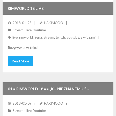
RIMWORLD 18 LIVE
2018-01-25
HAKIMODO
Stream - live
,
Youtube
live
,
rimworld
,
Seria
,
stream
,
twitch
,
youtube
,
z widzami
Rozgrywka w toku!
Read More
01 = RIMWORLD 18 == „KU NIEZNANEMU!” –
ZAPOWIEDŹ NOWEJ SERII ODCINKÓW STREAMU LIVE
2018-01-09
HAKIMODO
Stream - live
,
Youtube
Z WIDZAMI