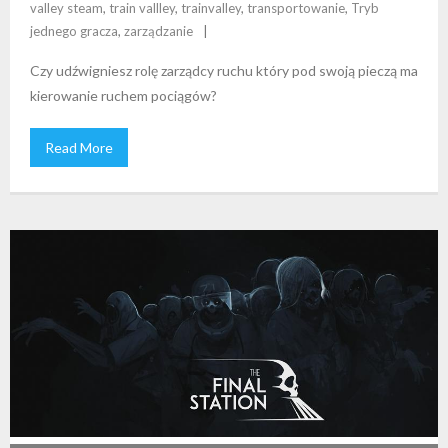
valley steam
,
train vallley
,
trainvalley
,
transportowanie
,
Tryb
jednego gracza
,
zarządzanie
Czy udźwigniesz rolę zarządcy ruchu który pod swoją pieczą ma
kierowanie ruchem pociągów?
Read More