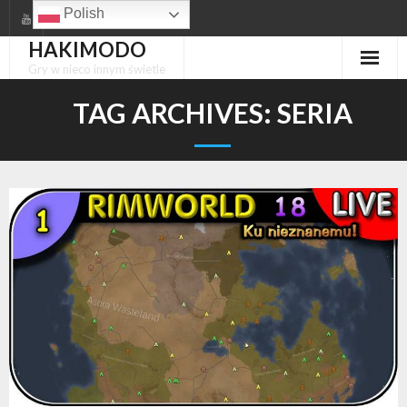
Skip
Polish
to
HAKIMODO
content
Gry w nieco innym świetle
TAG ARCHIVES:
SERIA