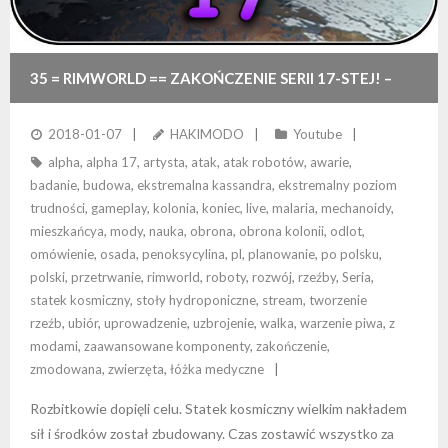
35 = RIMWORLD == ZAKOŃCZENIE SERII 17-STEJ! –
KONIEC
2018-01-07
HAKIMODO
Youtube
alpha
,
alpha 17
,
artysta
,
atak
,
atak robotów
,
awarie
,
badanie
,
budowa
,
ekstremalna kassandra
,
ekstremalny poziom
trudności
,
gameplay
,
kolonia
,
koniec
,
live
,
malaria
,
mechanoidy
,
mieszkańcya
,
mody
,
nauka
,
obrona
,
obrona kolonii
,
odlot
,
omówienie
,
osada
,
penoksycylina
,
pl
,
planowanie
,
po polsku
,
polski
,
przetrwanie
,
rimworld
,
roboty
,
rozwój
,
rzeźby
,
Seria
,
statek kosmiczny
,
stoły hydroponiczne
,
stream
,
tworzenie
rzeźb
,
ubiór
,
uprowadzenie
,
uzbrojenie
,
walka
,
warzenie piwa
,
z
modami
,
zaawansowane komponenty
,
zakończenie
,
zmodowana
,
zwierzęta
,
łóżka medyczne
Rozbitkowie dopięli celu. Statek kosmiczny wielkim nakładem
sił i środków został zbudowany. Czas zostawić wszystko za