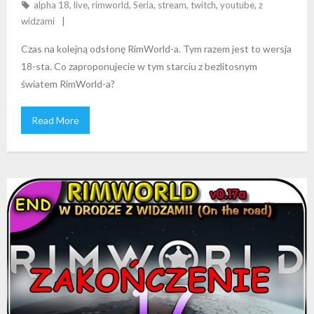
alpha 18
,
live
,
rimworld
,
Seria
,
stream
,
twitch
,
youtube
,
z
widzami
Czas na kolejną odsłonę RimWorld-a. Tym razem jest to wersja
18-sta. Co zaproponujecie w tym starciu z bezlitosnym
światem RimWorld-a?
Read More