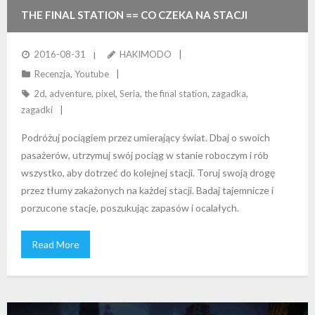
THE FINAL STATION == CO CZEKA NA STACJI
PRZEZNACZENIA?
2016-08-31
HAKIMODO
Recenzja
,
Youtube
2d
,
adventure
,
pixel
,
Seria
,
the final station
,
zagadka
,
zagadki
Podróżuj pociągiem przez umierający świat. Dbaj o swoich
pasażerów, utrzymuj swój pociąg w stanie roboczym i rób
wszystko, aby dotrzeć do kolejnej stacji. Toruj swoją drogę
przez tłumy zakażonych na każdej stacji. Badaj tajemnicze i
porzucone stacje, poszukując zapasów i ocalałych.
Read More