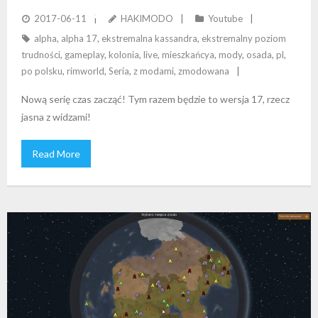
WIDZAMI” (ON THE ROAD)
2017-06-11
HAKIMODO
Youtube
alpha
,
alpha 17
,
ekstremalna kassandra
,
ekstremalny poziom
trudności
,
gameplay
,
kolonia
,
live
,
mieszkańcya
,
mody
,
osada
,
pl
,
po polsku
,
rimworld
,
Seria
,
z modami
,
zmodowana
Nową serię czas zacząć! Tym razem będzie to wersja 17, rzecz
jasna z widzami!
Read More