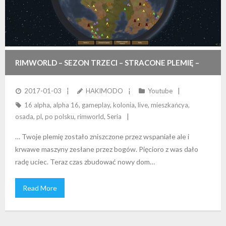
RIMWORLD – SEZON TRZECI – STRACONE PLEMIĘ –
OSTATNI Z „PLEMIENIA DZIKIEGO MUFALLO”
2017-01-03
HAKIMODO
Youtube
16 alpha
,
alpha 16
,
gameplay
,
kolonia
,
live
,
mieszkańcya
,
osada
,
pl
,
po polsku
,
rimworld
,
Seria
… Twoje plemię zostało zniszczone przez wspaniałe ale i
krwawe maszyny zesłane przez bogów. Pięcioro z was dało
radę uciec. Teraz czas zbudować nowy dom…
Read More