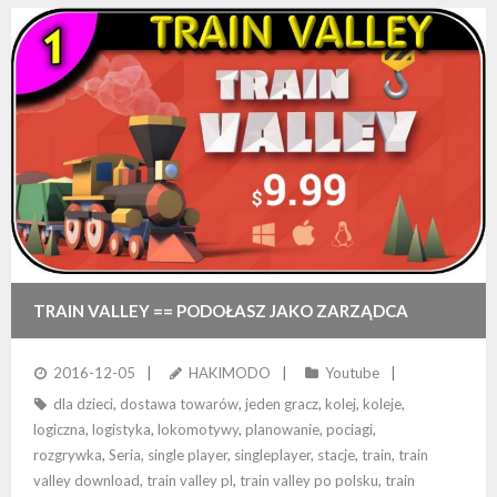
TRAIN VALLEY == PODOŁASZ JAKO ZARZĄDCA
RUCHU?
2016-12-05
HAKIMODO
Youtube
dla dzieci
,
dostawa towarów
,
jeden gracz
,
kolej
,
koleje
,
logiczna
,
logistyka
,
lokomotywy
,
planowanie
,
pociagi
,
rozgrywka
,
Seria
,
single player
,
singleplayer
,
stacje
,
train
,
train
valley download
,
train valley pl
,
train valley po polsku
,
train