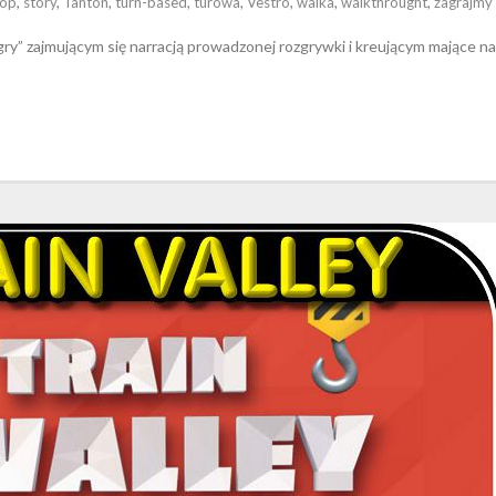
hop
,
story
,
Tanton
,
turn-based
,
turowa
,
Vestro
,
walka
,
walkthrought
,
zagrajmy
y” zajmującym się narracją prowadzonej rozgrywki i kreującym mające n