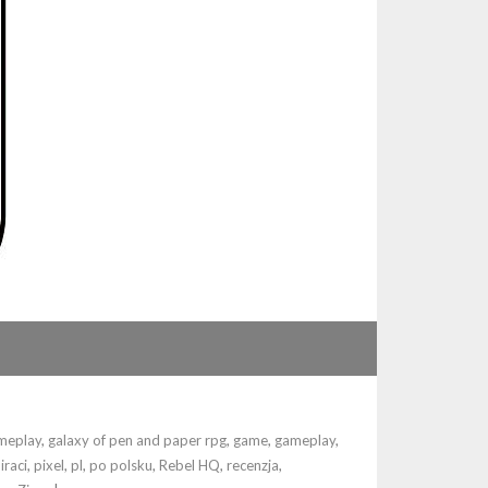
ameplay
,
galaxy of pen and paper rpg
,
game
,
gameplay
,
iraci
,
pixel
,
pl
,
po polsku
,
Rebel HQ
,
recenzja
,