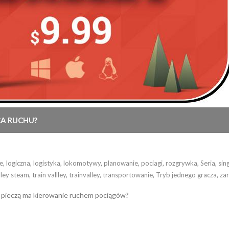
CA RUCHU?
je
,
logiczna
,
logistyka
,
lokomotywy
,
planowanie
,
pociagi
,
rozgrywka
,
Seria
,
sin
lley steam
,
train vallley
,
trainvalley
,
transportowanie
,
Tryb jednego gracza
,
za
ą pieczą ma kierowanie ruchem pociągów?