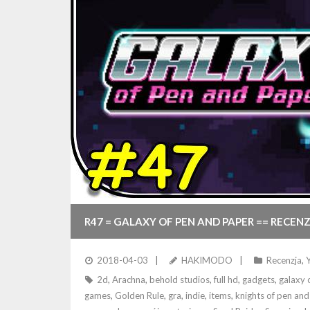
R47 = GALAXY OF PEN AND PAPER == RECENZ
2018-04-03
HAKIMODO
Recenzja
,
2d
,
Arachna
,
behold studios
,
full hd
,
gadgets
,
galaxy 
games
,
Golden Rule
,
gra
,
indie
,
items
,
knights of pen and