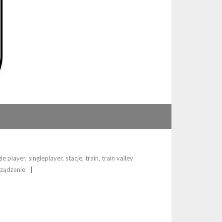
gle player
,
singleplayer
,
stacje
,
train
,
train valley
rządzanie