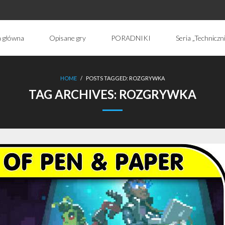
a główna
Opisane gry
PORADNIKI
Seria „Techniczn
HOME
/
POSTS TAGGED:
ROZGRYWKA
TAG ARCHIVES:
ROZGRYWKA