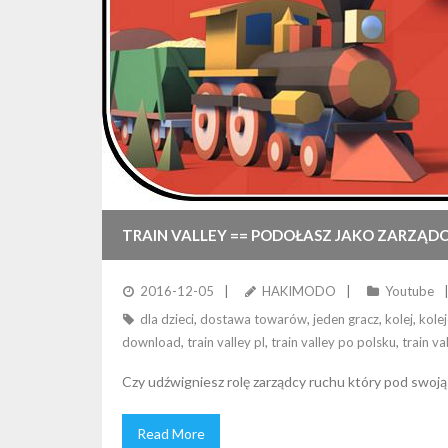
TRAIN VALLEY == PODOŁASZ JAKO ZARZĄD
2016-12-05
HAKIMODO
Youtube
dla dzieci
,
dostawa towarów
,
jeden gracz
,
kolej
,
kole
download
,
train valley pl
,
train valley po polsku
,
train va
Czy udźwigniesz rolę zarządcy ruchu który pod swoj
Read More