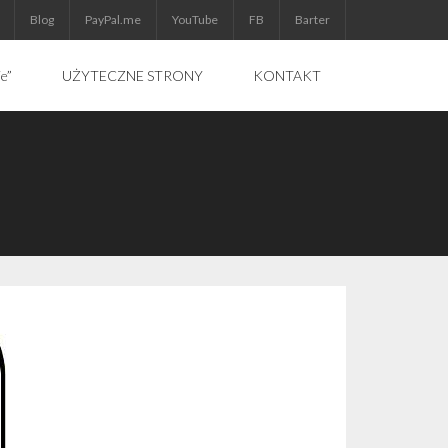
Blog
PayPal.me
YouTube
FB
Barter
ie”
UŻYTECZNE STRONY
KONTAKT