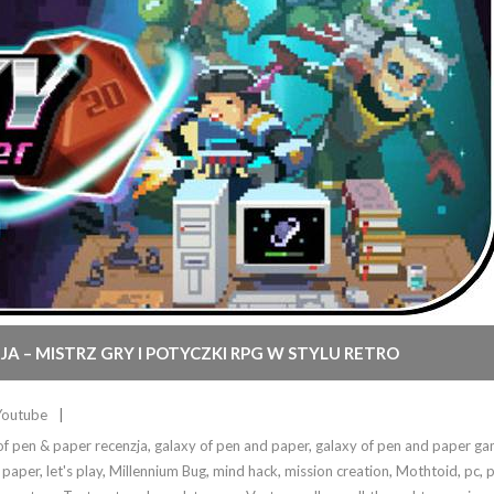
JA – MISTRZ GRY I POTYCZKI RPG W STYLU RETRO
Youtube
of pen & paper recenzja
,
galaxy of pen and paper
,
galaxy of pen and paper g
 paper
,
let's play
,
Millennium Bug
,
mind hack
,
mission creation
,
Mothtoid
,
pc
,
p