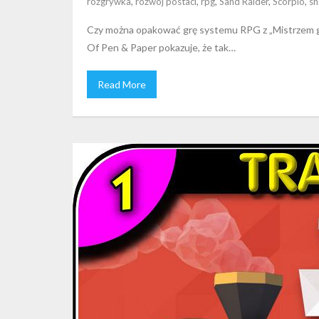
rozgrywka
,
rozwój postaci
,
rpg
,
Sand Raider
,
Scorpio
,
s
Czy można opakować grę systemu RPG z „Mistrzem gr
Of Pen & Paper pokazuje, że tak…
Read More