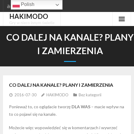
Skip
Polish
to
HAKIMODO
content
Gry w nieco innym świetle
CO DALEJ NA KANALE? PLANY
I ZAMIERZENIA
CO DALEJ NA KANALE? PLANY I ZAMIERZENIA
2016-07-30
HAKIMODO
Bez kategorii
Ponieważ to, co oglądacie tworzę
DLA WAS
– macie wpływ na
to co pojawi się na kanale.
Możecie więc wypowiedzieć się w komentarzach i wywrzeć