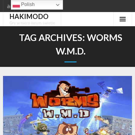
Skip
Polish
to
HAKIMODO
content
Gry w nieco innym świetle
TAG ARCHIVES:
WORMS
W.M.D.