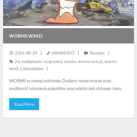
WORMS W.M.D.
2016-08-29
HAKIMODO
Youtube
2d
,
multiplayer
,
rozgrywka
,
worms
,
worms w.m.d.
,
worms
wmd
,
z dzieciakiem
WORMS w nowej odsłonie. Dodano nowe bronie oraz
możliwość używania pojazdów oraz wieżyczek różnego typu.
Read More