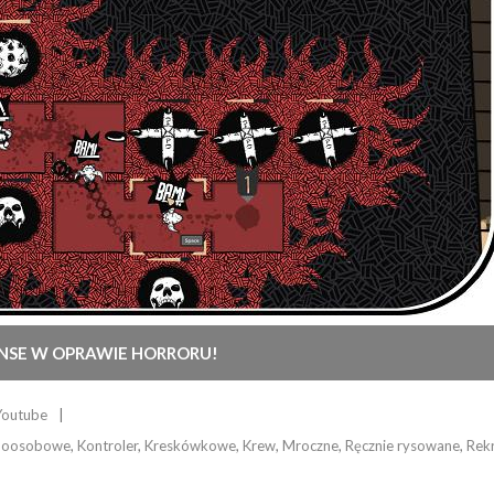
ENSE W OPRAWIE HORRORU!
Youtube
noosobowe
,
Kontroler
,
Kreskówkowe
,
Krew
,
Mroczne
,
Ręcznie rysowane
,
Rek