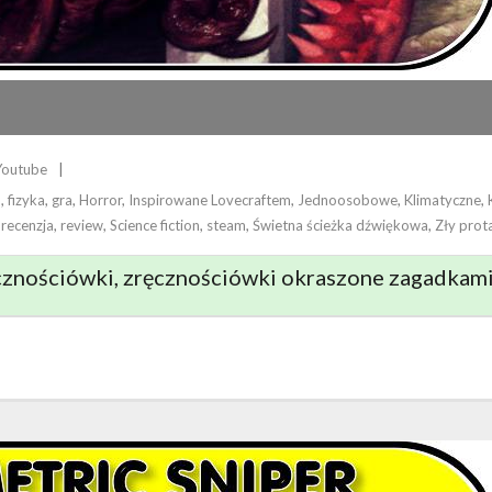
Youtube
h
,
fizyka
,
gra
,
Horror
,
Inspirowane Lovecraftem
,
Jednoosobowe
,
Klimatyczne
,
,
recenzja
,
review
,
Science fiction
,
steam
,
Świetna ścieżka dźwiękowa
,
Zły prot
znościówki, zręcznościówki okraszone zagadkami