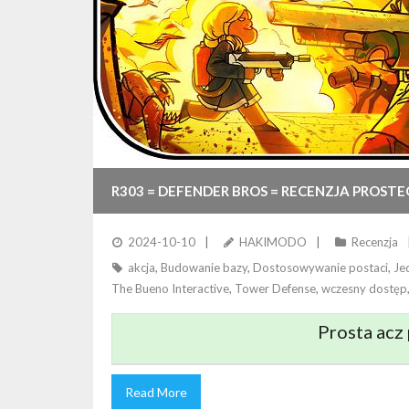
R303 = DEFENDER BROS = RECENZJA PROST
2024-10-10
HAKIMODO
Recenzja
akcja
,
Budowanie bazy
,
Dostosowywanie postaci
,
Je
The Bueno Interactive
,
Tower Defense
,
wczesny dostęp
Prosta acz
Read More