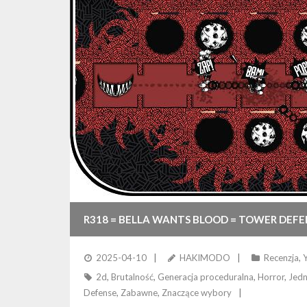
R318 = BELLA WANTS BLOOD = TOWER DEF
2025-04-10
HAKIMODO
Recenzja
,
2d
,
Brutalność
,
Generacja proceduralna
,
Horror
,
Jed
Defense
,
Zabawne
,
Znaczące wybory