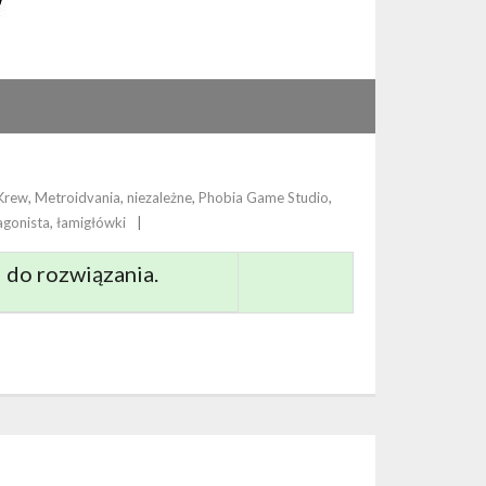
Krew
,
Metroidvania
,
niezależne
,
Phobia Game Studio
,
agonista
,
łamigłówki
 do rozwiązania.