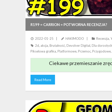
R199 = CARRION = POTWORNA RECENZJA?
2022-01-25
HAKIMODO
Recenzja
,
2d
,
akcja
,
Brutalność
,
Devolver Digital
,
Dla dorosłyc
Pikselowa grafika
,
Platformowe
,
Przemoc
,
Przygodowe
Ciekawe przemieszanie zręc
Read More