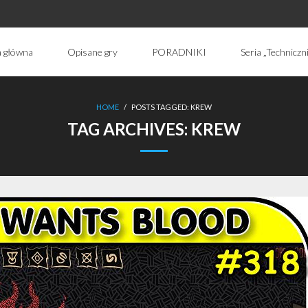
a główna
Opisane gry
PORADNIKI
Seria „Techniczn
HOME
/
POSTS TAGGED:
KREW
TAG ARCHIVES:
KREW