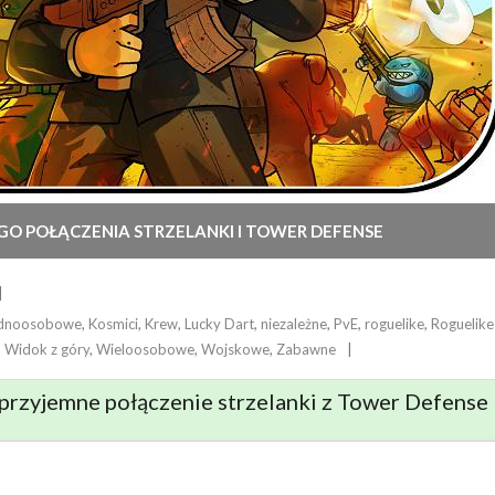
EGO POŁĄCZENIA STRZELANKI I TOWER DEFENSE
dnoosobowe
,
Kosmici
,
Krew
,
Lucky Dart
,
niezależne
,
PvE
,
roguelike
,
Roguelike 
,
Widok z góry
,
Wieloosobowe
,
Wojskowe
,
Zabawne
 przyjemne połączenie strzelanki z Tower Defense