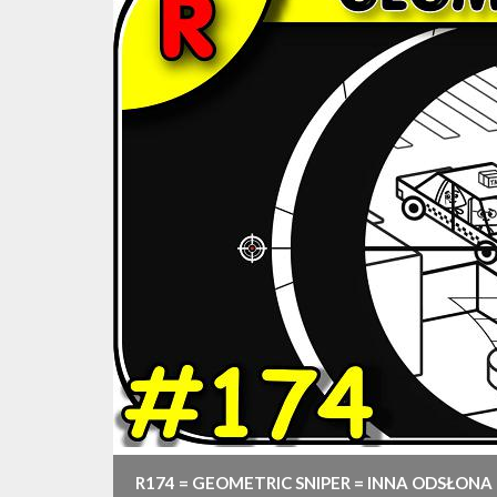
R174 = GEOMETRIC SNIPER = INNA ODSŁON