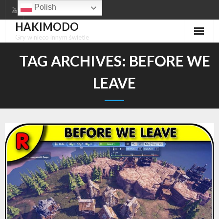
Skip
Polish
to
HAKIMODO
content
Gry w nieco innym świetle
TAG ARCHIVES:
BEFORE WE
LEAVE