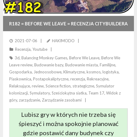
R182 = BEFORE WE LEAVE = RECENZJA CITYBUILDERA
2021-07-06
HAKIMODO
Recenzja
,
Youtube
3d
,
Balancing Monkey Games
,
Before We Leave
,
Before We
Leave review
,
Budowanie bazy
,
Budowanie miasta
,
Familijne
,
Gospodarka
,
Jednoosobowe
,
Klimatyczne
,
kosmos
,
logistyka
,
Piaskownica
,
Postapokaliptyczne
,
recenzja
,
Rekreacyjne
,
Relaksujące
,
review
,
Science fiction
,
strategiczne
,
Symulator
kolonizacji
,
Symulatory
,
Sześciokątna siatka
,
Team 17
,
Widok z
góry
,
zarządzanie
,
Zarządzanie zasobami
Lubisz gry w których nie trzeba się
śpieszyć i można spokojnie planować
gdzie postawić dany budynek czy