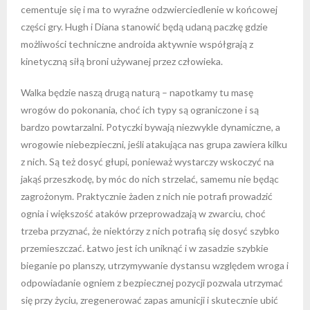
cementuje się i ma to wyraźne odzwierciedlenie w końcowej
części gry. Hugh i Diana stanowić będą udaną paczkę gdzie
możliwości techniczne androida aktywnie współgrają z
kinetyczną siłą broni używanej przez człowieka.
Walka będzie naszą drugą naturą – napotkamy tu masę
wrogów do pokonania, choć ich typy są ograniczone i są
bardzo powtarzalni. Potyczki bywają niezwykle dynamiczne, a
wrogowie niebezpieczni, jeśli atakująca nas grupa zawiera kilku
z nich. Są też dosyć głupi, ponieważ wystarczy wskoczyć na
jakąś przeszkodę, by móc do nich strzelać, samemu nie będąc
zagrożonym. Praktycznie żaden z nich nie potrafi prowadzić
ognia i większość ataków przeprowadzają w zwarciu, choć
trzeba przyznać, że niektórzy z nich potrafią się dosyć szybko
przemieszczać. Łatwo jest ich uniknąć i w zasadzie szybkie
bieganie po planszy, utrzymywanie dystansu względem wroga i
odpowiadanie ogniem z bezpiecznej pozycji pozwala utrzymać
się przy życiu, zregenerować zapas amunicji i skutecznie ubić