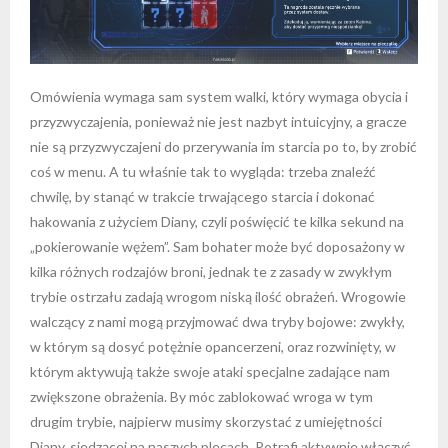
Omówienia wymaga sam system walki, który wymaga obycia i
przyzwyczajenia, ponieważ nie jest nazbyt intuicyjny, a gracze
nie są przyzwyczajeni do przerywania im starcia po to, by zrobić
coś w menu. A tu właśnie tak to wygląda: trzeba znaleźć
chwilę, by stanąć w trakcie trwającego starcia i dokonać
hakowania z użyciem Diany, czyli poświęcić te kilka sekund na
„pokierowanie wężem”. Sam bohater może być doposażony w
kilka różnych rodzajów broni, jednak te z zasady w zwykłym
trybie ostrzału zadają wrogom niską ilość obrażeń. Wrogowie
walczący z nami mogą przyjmować dwa tryby bojowe: zwykły,
w którym są dosyć potężnie opancerzeni, oraz rozwinięty, w
którym aktywują także swoje ataki specjalne zadające nam
zwiększone obrażenia. By móc zablokować wroga w tym
drugim trybie, najpierw musimy skorzystać z umiejętności
Diany, siedzącej na naszych plecach. Potrafi aktywnie włączyć