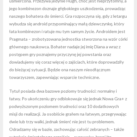
uśmiercona. Przeżywa jedynie Hugh, choć jest nieprzytomny, a
jego kombinezon doznaje głębokiego uszkodzenia, prowadząc
naszego bohatera do śmierci. Gra rozpoczyna się, gdy z letargu
wybudza się android przypominający małą dziewczynkę, który
łata kombinezon i ratuje mu tym samym życie. Androidem jest
Pragmata – zrobotyzowana jednostka stworzona na wzór córki
głównego naukowca. Bohater nadaje jej imię Diana a wraz z
postępem gry poznajemy przyczynę jej powstania oraz
dowiadujemy się coraz więcej o zajściach, które doprowadziły
do bieżącej sytuacji. Będzie ona naszym nieodłącznym
towarzyszem, zapewniając wsparcie techniczne.
Tytuł posiada dwa bazowe poziomy trudności: normalny i
łatwy. Po ukończeniu gry odblokowuje się jednak Nowa Gra+ z
podwyższonym poziomem trudności oraz 10 dodatkowych
misji do realizacji. Ja osobiście grałem na łatwym, przegrywając
dwie lub trzy walki, jednak śmierć nie jest tu problemem.
Odradzamy się w bazie, zachowując całość zebranych – także
w trakcie śmiertelnego przejścia – surowców, broni itp.