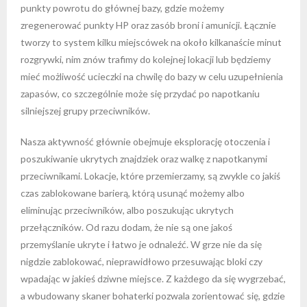
punkty powrotu do głównej bazy, gdzie możemy
zregenerować punkty HP oraz zasób broni i amunicji. Łącznie
tworzy to system kilku miejscówek na około kilkanaście minut
rozgrywki, nim znów trafimy do kolejnej lokacji lub będziemy
mieć możliwość ucieczki na chwilę do bazy w celu uzupełnienia
zapasów, co szczególnie może się przydać po napotkaniu
silniejszej grupy przeciwników.
Nasza aktywność głównie obejmuje eksplorację otoczenia i
poszukiwanie ukrytych znajdziek oraz walkę z napotkanymi
przeciwnikami. Lokacje, które przemierzamy, są zwykle co jakiś
czas zablokowane barierą, którą usunąć możemy albo
eliminując przeciwników, albo poszukując ukrytych
przełączników. Od razu dodam, że nie są one jakoś
przemyślanie ukryte i łatwo je odnaleźć. W grze nie da się
nigdzie zablokować, nieprawidłowo przesuwając bloki czy
wpadając w jakieś dziwne miejsce. Z każdego da się wygrzebać,
a wbudowany skaner bohaterki pozwala zorientować się, gdzie