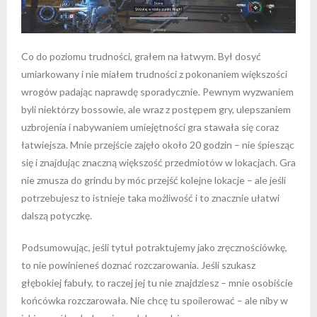
Co do poziomu trudności, grałem na łatwym. Był dosyć
umiarkowany i nie miałem trudności z pokonaniem większości
wrogów padając naprawdę sporadycznie. Pewnym wyzwaniem
byli niektórzy bossowie, ale wraz z postępem gry, ulepszaniem
uzbrojenia i nabywaniem umiejętności gra stawała się coraz
łatwiejsza. Mnie przejście zajęło około 20 godzin – nie śpiesząc
się i znajdując znaczną większość przedmiotów w lokacjach. Gra
nie zmusza do grindu by móc przejść kolejne lokacje – ale jeśli
potrzebujesz to istnieje taka możliwość i to znacznie ułatwi
dalszą potyczkę.
Podsumowując, jeśli tytuł potraktujemy jako zręcznościówkę,
to nie powinieneś doznać rozczarowania. Jeśli szukasz
głębokiej fabuły, to raczej jej tu nie znajdziesz – mnie osobiście
końcówka rozczarowała. Nie chcę tu spoilerować – ale niby w