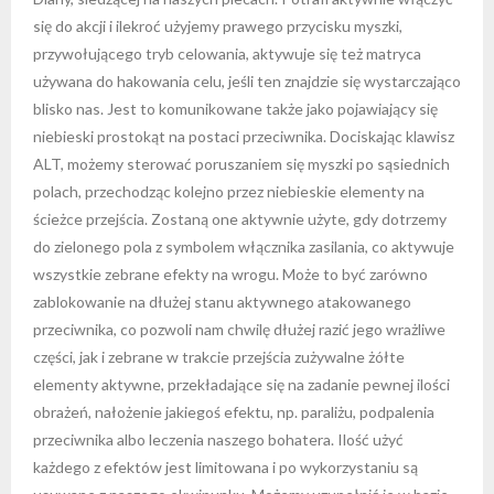
się do akcji i ilekroć użyjemy prawego przycisku myszki,
przywołującego tryb celowania, aktywuje się też matryca
używana do hakowania celu, jeśli ten znajdzie się wystarczająco
blisko nas. Jest to komunikowane także jako pojawiający się
niebieski prostokąt na postaci przeciwnika. Dociskając klawisz
ALT, możemy sterować poruszaniem się myszki po sąsiednich
polach, przechodząc kolejno przez niebieskie elementy na
ścieżce przejścia. Zostaną one aktywnie użyte, gdy dotrzemy
do zielonego pola z symbolem włącznika zasilania, co aktywuje
wszystkie zebrane efekty na wrogu. Może to być zarówno
zablokowanie na dłużej stanu aktywnego atakowanego
przeciwnika, co pozwoli nam chwilę dłużej razić jego wrażliwe
części, jak i zebrane w trakcie przejścia zużywalne żółte
elementy aktywne, przekładające się na zadanie pewnej ilości
obrażeń, nałożenie jakiegoś efektu, np. paraliżu, podpalenia
przeciwnika albo leczenia naszego bohatera. Ilość użyć
każdego z efektów jest limitowana i po wykorzystaniu są