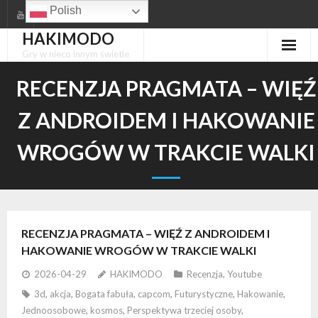
Skip
Polish
to
HAKIMODO
content
Gry w nieco innym świetle
RECENZJA PRAGMATA – WIĘŹ
Z ANDROIDEM I HAKOWANIE
WROGÓW W TRAKCIE WALKI
RECENZJA PRAGMATA – WIĘŹ Z ANDROIDEM I
HAKOWANIE WROGÓW W TRAKCIE WALKI
2026-04-29
HAKIMODO
Recenzja
,
Youtube
3d
,
akcja
,
Bogata fabuła
,
capcom
,
Futurystyczne
,
Hakowanie
,
Jednoosobowe
,
kosmos
,
Perspektywa trzeciej osoby
,