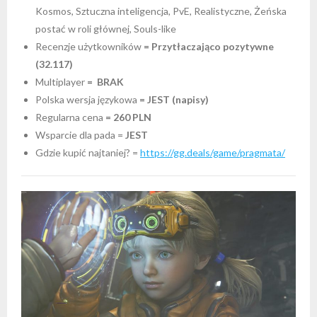
Kosmos, Sztuczna inteligencja, PvE, Realistyczne, Żeńska
postać w roli głównej, Souls-like
Recenzje użytkowników
= Przytłaczająco pozytywne
(32.117)
Multiplayer
= BRAK
Polska wersja językowa
= JEST (napisy)
Regularna cena
= 260 PLN
Wsparcie dla pada =
JEST
Gdzie kupić najtaniej? =
https://gg.deals/game/pragmata/