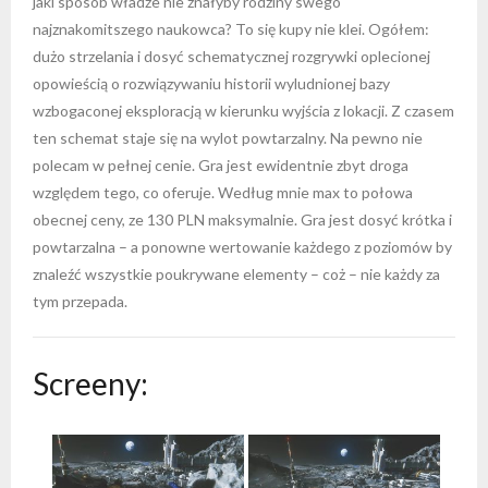
jaki sposób władze nie znałyby rodziny swego
najznakomitszego naukowca? To się kupy nie klei. Ogółem:
dużo strzelania i dosyć schematycznej rozgrywki oplecionej
opowieścią o rozwiązywaniu historii wyludnionej bazy
wzbogaconej eksploracją w kierunku wyjścia z lokacji. Z czasem
ten schemat staje się na wylot powtarzalny. Na pewno nie
polecam w pełnej cenie. Gra jest ewidentnie zbyt droga
względem tego, co oferuje. Według mnie max to połowa
obecnej ceny, ze 130 PLN maksymalnie. Gra jest dosyć krótka i
powtarzalna – a ponowne wertowanie każdego z poziomów by
znaleźć wszystkie poukrywane elementy – coż – nie każdy za
tym przepada.
Screeny: