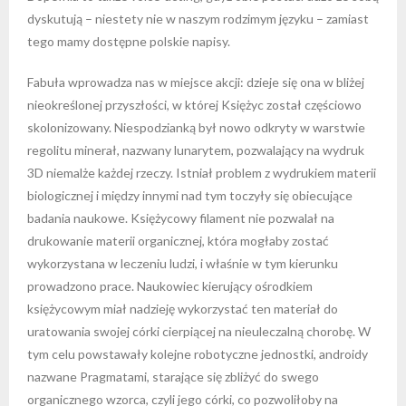
dyskutują – niestety nie w naszym rodzimym języku – zamiast
tego mamy dostępne polskie napisy.
Fabuła wprowadza nas w miejsce akcji: dzieje się ona w bliżej
nieokreślonej przyszłości, w której Księżyc został częściowo
skolonizowany. Niespodzianką był nowo odkryty w warstwie
regolitu minerał, nazwany lunarytem, pozwalający na wydruk
3D niemalże każdej rzeczy. Istniał problem z wydrukiem materii
biologicznej i między innymi nad tym toczyły się obiecujące
badania naukowe. Księżycowy filament nie pozwalał na
drukowanie materii organicznej, która mogłaby zostać
wykorzystana w leczeniu ludzi, i właśnie w tym kierunku
prowadzono prace. Naukowiec kierujący ośrodkiem
księżycowym miał nadzieję wykorzystać ten materiał do
uratowania swojej córki cierpiącej na nieuleczalną chorobę. W
tym celu powstawały kolejne robotyczne jednostki, androidy
nazwane Pragmatami, starające się zbliżyć do swego
organicznego wzorca, czyli jego córki, co pozwoliłoby na