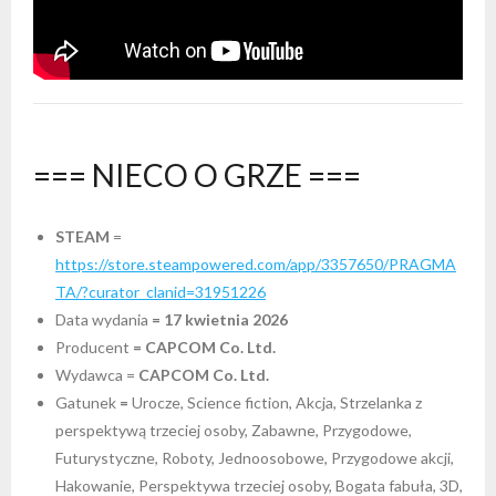
=== NIECO O GRZE ===
STEAM
=
https://store.steampowered.com/app/3357650/PRAGMA
TA/?curator_clanid=31951226
Data wydania
= 17 kwietnia 2026
Producent
= CAPCOM Co. Ltd.
Wydawca =
CAPCOM Co. Ltd.
Gatunek
=
Urocze, Science fiction, Akcja, Strzelanka z
perspektywą trzeciej osoby, Zabawne, Przygodowe,
Futurystyczne, Roboty, Jednoosobowe, Przygodowe akcji,
Hakowanie, Perspektywa trzeciej osoby, Bogata fabuła, 3D,