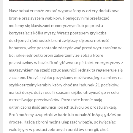
Nasz bohater może zostać wyposażony w cztery dodatkowe
bronie oraz system wabików. Pomiędzy nimi przełączać
możemy się klawiszami numerycznymi lub po prostu
korzystając z kółka myszy. Wraz z postępem gry liczba
dostępnych jednostek broni zwiększy się poza nośność
bohatera, więc pozostanie zdecydować przed wyruszaniem w
bój, jakie jednostki broni zabierzemy ze sobą a które
pozostawimy w bazie. Broń główna to pistolet energetyczny z
magazynkiem na sześć sztuk amunicji, jednak ta regeneruje się
z czasem. Dosyć szybko pozyskamy możliwość jego zamiany na
szybkostrzelny karabin, który choć ma ładunek 21 pocisków,
ma też dosyć duży recoil i czasami ciężko utrzymać go w celu,
ostrzeliwując przeciwników. Pozostałe bronie mają
ograniczoną ilość amunicji i po ich zużyciu po prostu znikają.
Broń możemy uzupełnić w bazie lub odnaleźć leżącą gdzieś po
drodze. Każdą z broni można ulepszać w bazie, poświęcając
walutę gry w postaci zebranych punktów energii, choć