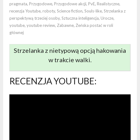
pragmata
,
Przygodowe
,
Przygodowe akcji
,
PvE
,
Realistyczne
,
recenzja Youtube
,
roboty
,
Science fiction
,
Souls-like
,
Strzelanka z
perspektywą trzeciej osoby
,
Sztuczna inteligencja
,
Urocze
,
youtube
,
youtube review
,
Zabawne
,
Żeńska postać w roli
głównej
Strzelanka z nietypową opcją hakowania
w trakcie walki.
RECENZJA YOUTUBE: