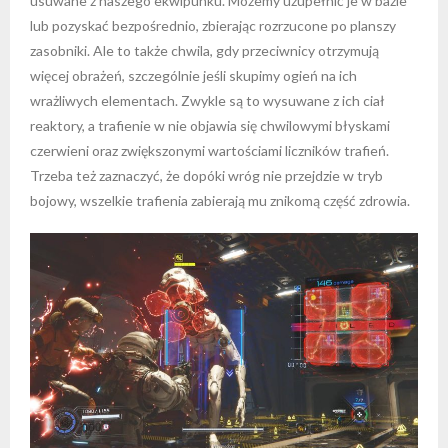
usuwane z naszego ekwipunku. Możemy uzupełnić je w bazie
lub pozyskać bezpośrednio, zbierając rozrzucone po planszy
zasobniki. Ale to także chwila, gdy przeciwnicy otrzymują
więcej obrażeń, szczególnie jeśli skupimy ogień na ich
wrażliwych elementach. Zwykle są to wysuwane z ich ciał
reaktory, a trafienie w nie objawia się chwilowymi błyskami
czerwieni oraz zwiększonymi wartościami liczników trafień.
Trzeba też zaznaczyć, że dopóki wróg nie przejdzie w tryb
bojowy, wszelkie trafienia zabierają mu znikomą część zdrowia.