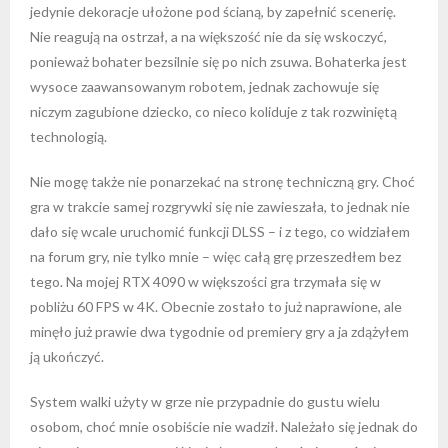
jedynie dekoracje ułożone pod ścianą, by zapełnić scenerię.
Nie reagują na ostrzał, a na większość nie da się wskoczyć,
ponieważ bohater bezsilnie się po nich zsuwa. Bohaterka jest
wysoce zaawansowanym robotem, jednak zachowuje się
niczym zagubione dziecko, co nieco koliduje z tak rozwiniętą
technologią.
Nie mogę także nie ponarzekać na stronę techniczną gry. Choć
gra w trakcie samej rozgrywki się nie zawieszała, to jednak nie
dało się wcale uruchomić funkcji DLSS – i z tego, co widziałem
na forum gry, nie tylko mnie – więc całą grę przeszedłem bez
tego. Na mojej RTX 4090 w większości gra trzymała się w
pobliżu 60 FPS w 4K. Obecnie zostało to już naprawione, ale
minęło już prawie dwa tygodnie od premiery gry a ja zdążyłem
ją ukończyć.
System walki użyty w grze nie przypadnie do gustu wielu
osobom, choć mnie osobiście nie wadził. Należało się jednak do