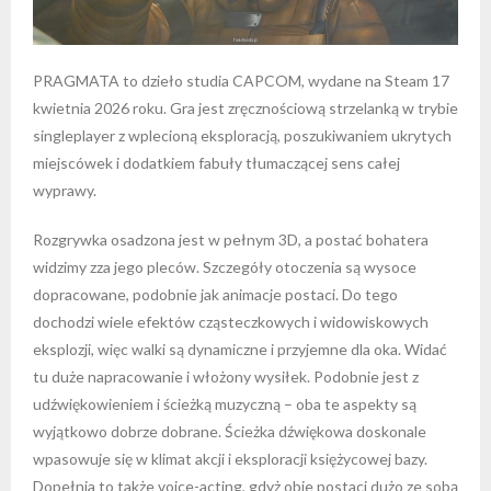
PRAGMATA to dzieło studia CAPCOM, wydane na Steam 17
kwietnia 2026 roku. Gra jest zręcznościową strzelanką w trybie
singleplayer z wplecioną eksploracją, poszukiwaniem ukrytych
miejscówek i dodatkiem fabuły tłumaczącej sens całej
wyprawy.
Rozgrywka osadzona jest w pełnym 3D, a postać bohatera
widzimy zza jego pleców. Szczegóły otoczenia są wysoce
dopracowane, podobnie jak animacje postaci. Do tego
dochodzi wiele efektów cząsteczkowych i widowiskowych
eksplozji, więc walki są dynamiczne i przyjemne dla oka. Widać
tu duże napracowanie i włożony wysiłek. Podobnie jest z
udźwiękowieniem i ścieżką muzyczną – oba te aspekty są
wyjątkowo dobrze dobrane. Ścieżka dźwiękowa doskonale
wpasowuje się w klimat akcji i eksploracji księżycowej bazy.
Dopełnia to także voice-acting, gdyż obie postaci dużo ze sobą