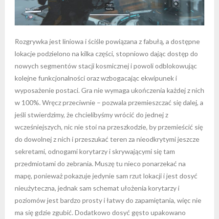
Rozgrywka jest liniowa i ściśle powiązana z fabułą, a dostępne
lokacje podzielono na kilka części, stopniowo dając dostęp do
nowych segmentów stacji kosmicznej i powoli odblokowując
kolejne funkcjonalności oraz wzbogacając ekwipunek i
wyposażenie postaci. Gra nie wymaga ukończenia każdej z nich
w 100%. Wręcz przeciwnie – pozwala przemieszczać się dalej, a
jeśli stwierdzimy, że chcielibyśmy wrócić do jednej z
wcześniejszych, nic nie stoi na przeszkodzie, by przemieścić się
do dowolnej z nich i przeszukać teren za nieodkrytymi jeszcze
sekretami, odnogami korytarzy i skrywającymi się tam
przedmiotami do zebrania. Muszę tu nieco ponarzekać na
mapę, ponieważ pokazuje jedynie sam rzut lokacji i jest dosyć
nieużyteczna, jednak sam schemat ułożenia korytarzy i
poziomów jest bardzo prosty i łatwy do zapamiętania, więc nie
ma się gdzie zgubić. Dodatkowo dosyć gęsto upakowano