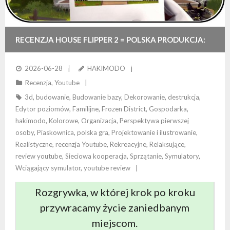
RECENZJA HOUSE FLIPPER 2 = POLSKA PRODUKCJA:
RELAKS W ŚWIECIE REMONTÓW
2026-06-28
HAKIMODO
Recenzja
,
Youtube
3d
,
budowanie
,
Budowanie bazy
,
Dekorowanie
,
destrukcja
,
Edytor poziomów
,
Familijne
,
Frozen District
,
Gospodarka
,
hakimodo
,
Kolorowe
,
Organizacja
,
Perspektywa pierwszej
osoby
,
Piaskownica
,
polska gra
,
Projektowanie i ilustrowanie
,
Realistyczne
,
recenzja Youtube
,
Rekreacyjne
,
Relaksujące
,
review youtube
,
Sieciowa kooperacja
,
Sprzątanie
,
Symulatory
,
Wciągający symulator
,
youtube review
Rozgrywka, w której krok po kroku
przywracamy życie zaniedbanym
miejscom.