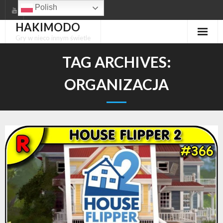
Skip
Polish
to
HAKIMODO
content
Gry w nieco innym świetle
TAG ARCHIVES:
ORGANIZACJA