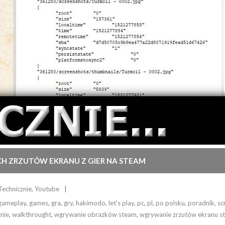
CH ZRZUTÓW EKRANU Z GIER NA STEAM
Technicznie
,
Youtube
gameplay
,
games
,
gra
,
gry
,
hakimodo
,
let's play
,
pc
,
pl
,
po polsku
,
poradnik
,
sc
znie
,
walkthrought
,
wgrywanie obrazków steam
,
wgrywanie zrzutów ekranu s