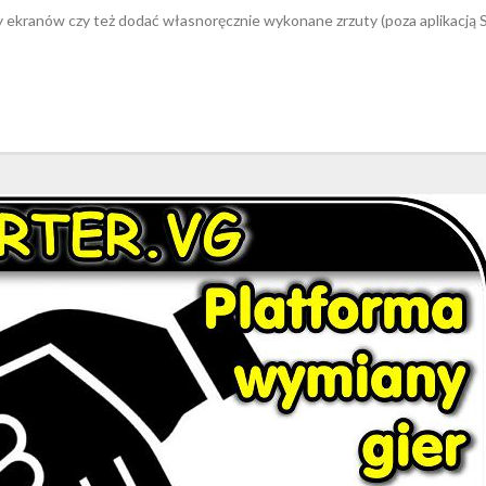
y ekranów czy też dodać własnoręcznie wykonane zrzuty (poza aplikacją