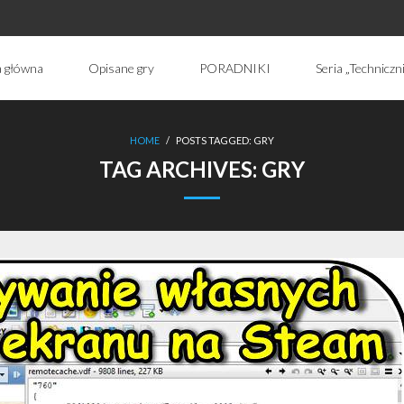
a główna
Opisane gry
PORADNIKI
Seria „Techniczn
HOME
/
POSTS TAGGED:
GRY
TAG ARCHIVES:
GRY