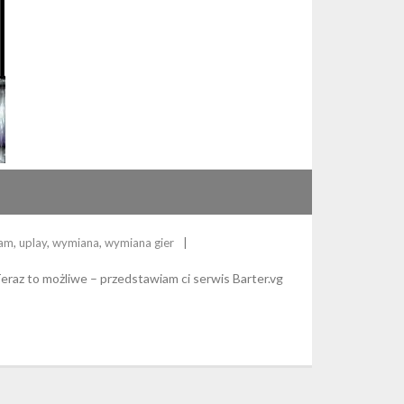
eam
,
uplay
,
wymiana
,
wymiana gier
eraz to możliwe – przedstawiam ci serwis Barter.vg