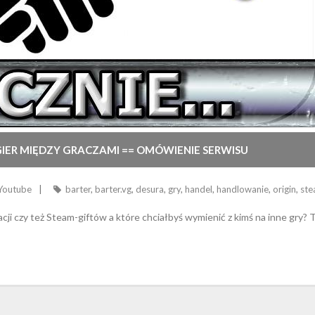
GIER MIĘDZY GRACZAMI == OMÓWIENIE SERWISU
Youtube
barter
,
barter.vg
,
desura
,
gry
,
handel
,
handlowanie
,
origin
,
st
ji czy też Steam-giftów a które chciałbyś wymienić z kimś na inne gry? T