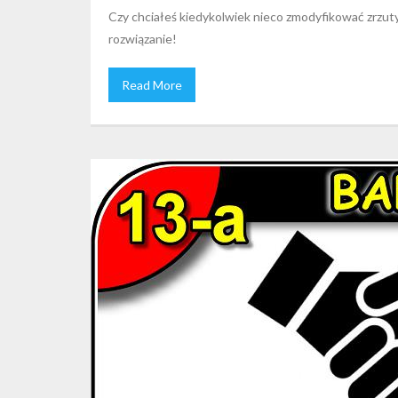
Czy chciałeś kiedykolwiek nieco zmodyfikować zrzut
rozwiązanie!
Read More