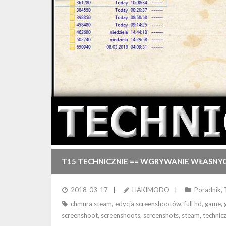
T15 TECHNICZNIE == WGRYWANIE WŁASNY
2018-03-17
HAKIMODO
Poradnik
,
chmura steam
,
edycja screenshootów
,
full hd
,
game
,
screenshoot
,
screenshoots
,
screenshots
,
steam
,
technic