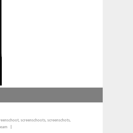
reenschoot
,
screenschoots
,
screenschots
,
team