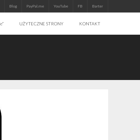
Blog
PayPal.me
YouTube
FB
Barter
ie”
UŻYTECZNE STRONY
KONTAKT