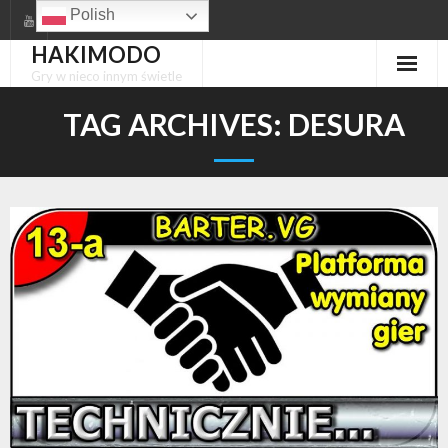
Skip
Polish
to
HAKIMODO
content
Gry w nieco innym świetle
TAG ARCHIVES:
DESURA