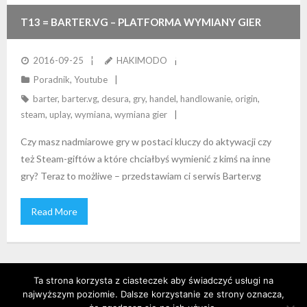
T13 = BARTER.VG – PLATFORMA WYMIANY GIER
MIĘDZY GRACZAMI == OMÓWIENIE SERWISU
2016-09-25
HAKIMODO
Poradnik
,
Youtube
barter
,
barter.vg
,
desura
,
gry
,
handel
,
handlowanie
,
origin
,
steam
,
uplay
,
wymiana
,
wymiana gier
Czy masz nadmiarowe gry w postaci kluczy do aktywacji czy
też Steam-giftów a które chciałbyś wymienić z kimś na inne
gry? Teraz to możliwe – przedstawiam ci serwis Barter.vg
Read More
Ta strona korzysta z ciasteczek aby świadczyć usługi na
najwyższym poziomie. Dalsze korzystanie ze strony oznacza,