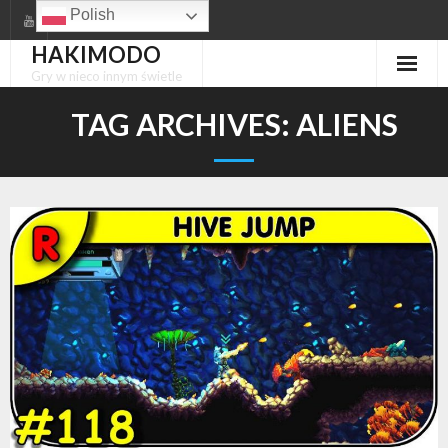
Skip
Polish
to
HAKIMODO
content
Gry w nieco innym świetle
TAG ARCHIVES:
ALIENS