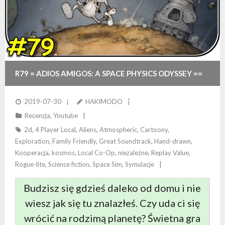
R79 = ADIOS AMIGOS: A SPACE PHYSICS ODYSSEY ==
RECENZJA KOSMICZNEJ WĘDRÓWKI W
2019-07-30
HAKIMODO
Recenzja
,
Youtube
POSZUKIWANIU DOMU
2d
,
4 Player Local
,
Aliens
,
Atmospheric
,
Cartoony
,
Exploration
,
Family Friendly
,
Great Soundtrack
,
Hand-drawn
,
Kooperacja
,
kosmos
,
Local Co-Op
,
niezależne
,
Replay Value
,
Rogue-lite
,
Science fiction
,
Space Sim
,
Symulacje
Budzisz się gdzieś daleko od domu i nie
wiesz jak się tu znalazłeś. Czy uda ci się
wrócić na rodzimą planetę? Świetna gra