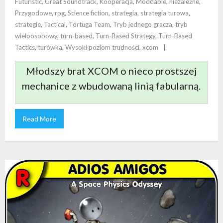
Futuristic
,
Great Soundtrack
,
Kooperacja
,
Moddable
,
niezależne
,
Przygodowe
,
rpg
,
Science fiction
,
strategia
,
strategia turowa
,
strategie
,
Tactical
,
Tortuga Team
,
Tryb jednego gracza
,
tryb
wieloosobowy
,
turn-based
,
Turn-Based Strategy
,
Turn-Based
Tactics
,
turówka
,
Wysoki poziom trudności
,
xcom
Młodszy brat XCOM o nieco prostszej
mechanice z wbudowaną linią fabularną.
Read More