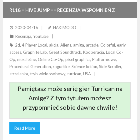
R118 = HIVE JUMP == RECENZJA WSPOMNIEŃ Z
AMIGOWEGO TURRICAN
2020-04-16
HAKIMODO
Recenzja
,
Youtube
2d
,
4 Player Local
,
akcja
,
Aliens
,
amiga
,
arcade
,
Colorful
,
early
access
,
Graphite Lab
,
Great Soundtrack
,
Kooperacja
,
Local Co-
Op
,
niezależne
,
Online Co-Op
,
pixel graphics
,
Platformowe
,
Procedural Generation
,
roguelike
,
Science fiction
,
Side Scroller
,
strzelanka
,
tryb wieloosobowy
,
turrican
,
USA
Pamiętasz może serię gier Turrican na
Amigę? Z tym tytułem możesz
przypomnieć sobie dawne chwile!
Read More