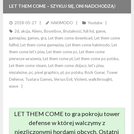
LET THEM COME – SZYKUJ SIĘ, ONI NADCHODZĄ!
2018-05-27
HAKIMODO
Youtube
2d
,
akcja
,
Aliens
,
Boombox
,
Brutalność
,
full hd
,
game
,
gameplay
,
games
,
gra
,
Let them come download
,
Let them come
fullhd
,
Let them come gameplay
,
Let them come hakimodo
,
Let
them come let's play
,
Let them come pc
,
Let them come
pierwsze wrażenia
,
Let them come pl
,
Let them come po polsku
,
Let them come steam
,
Let them come zbijacz
,
let's play
,
niezależne
,
pc
,
pixel graphics
,
pl
,
po polsku
,
Rock Gunar
,
Tower
Defense
,
Tuatara Games
,
Versus Evil
,
Violent
,
walkthrought
,
wave
LET THEM COME to gra pokroju tower
defense w której walczymy z
niezliczonymi hordami obcych. Ostatni