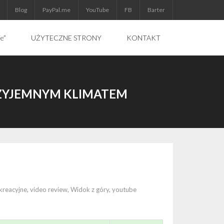
Blog
PayPal.me
YouTube
FB
Barter
ie”
UŻYTECZNE STRONY
KONTAKT
RZYJEMNYM KLIMATEM
kreacyjne
,
video review
,
Widok z góry
,
youtube