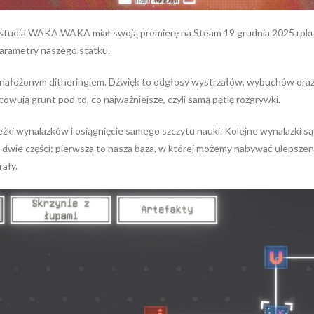
wa studia WAKA WAKA miał swoją premierę na Steam 19 grudnia 2025 roku.
parametry naszego statku.
z nałożonym ditheringiem. Dźwięk to odgłosy wystrzałów, wybuchów oraz k
owują grunt pod to, co najważniejsze, czyli samą pętlę rozgrywki.
i wynalazków i osiągnięcie samego szczytu nauki. Kolejne wynalazki są 
a dwie części: pierwsza to nasza baza, w której możemy nabywać ulepszen
ały.