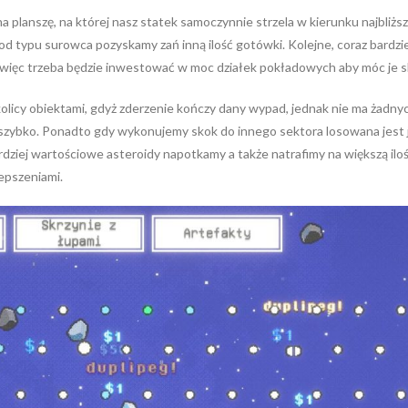
 planszę, na której nasz statek samoczynnie strzela w kierunku najbliż
od typu surowca pozyskamy zań inną ilość gotówki. Kolejne, coraz bardz
 a więc trzeba będzie inwestować w moc działek pokładowych aby móc je s
w okolicy obiektami, gdyż zderzenie kończy dany wypad, jednak nie ma ż
yć szybko. Ponadto gdy wykonujemy skok do innego sektora losowana jest j
bardziej wartościowe asteroidy napotkamy a także natrafimy na większą il
epszeniami.