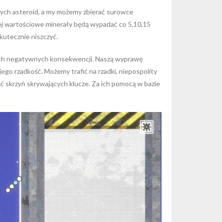
szych asteroid, a my możemy zbierać surowce
iej wartościowe minerały będą wypadać co 5,10,15
kutecznie niszczyć.
adnych negatywnych konsekwencji. Naszą wyprawę
ego rzadkość. Możemy trafić na rzadki, niepospolity
ość skrzyń skrywających klucze. Za ich pomocą w bazie