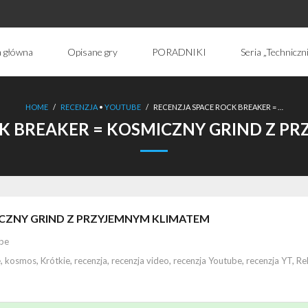
a główna
Opisane gry
PORADNIKI
Seria „Techniczn
HOME
/
RECENZJA
•
YOUTUBE
/
RECENZJA SPACE ROCK BREAKER = …
CK BREAKER = KOSMICZNY GRIND Z P
ICZNY GRIND Z PRZYJEMNYM KLIMATEM
be
e
,
kosmos
,
Krótkie
,
recenzja
,
recenzja video
,
recenzja Youtube
,
recenzja YT
,
Re