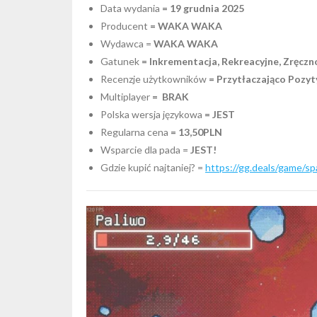
Data wydania
= 19 grudnia 2025
Producent
= WAKA WAKA
Wydawca =
WAKA WAKA
Gatunek
=
Inkrementacja, Rekreacyjne, Zręczn
Recenzje użytkowników
= Przytłaczająco Pozyt
Multiplayer
= BRAK
Polska wersja językowa
= JEST
Regularna cena
= 13,50PLN
Wsparcie dla pada =
JEST!
Gdzie kupić najtaniej? =
https://gg.deals/game/sp