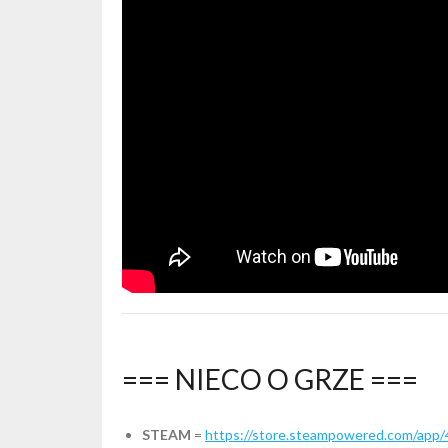
=== NIECO O GRZE ===
STEAM
=
https://store.steampowered.com/app