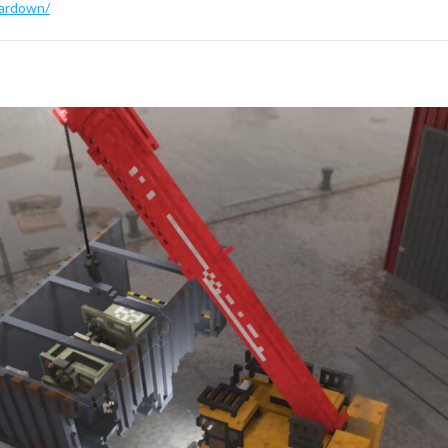
eardown/