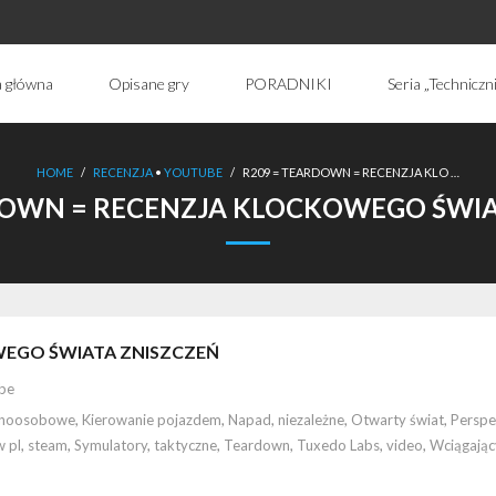
a główna
Opisane gry
PORADNIKI
Seria „Techniczn
HOME
/
RECENZJA
•
YOUTUBE
/
R209 = TEARDOWN = RECENZJA KLO …
DOWN = RECENZJA KLOCKOWEGO ŚWIA
WEGO ŚWIATA ZNISZCZEŃ
be
noosobowe
,
Kierowanie pojazdem
,
Napad
,
niezależne
,
Otwarty świat
,
Perspe
w pl
,
steam
,
Symulatory
,
taktyczne
,
Teardown
,
Tuxedo Labs
,
video
,
Wciągając