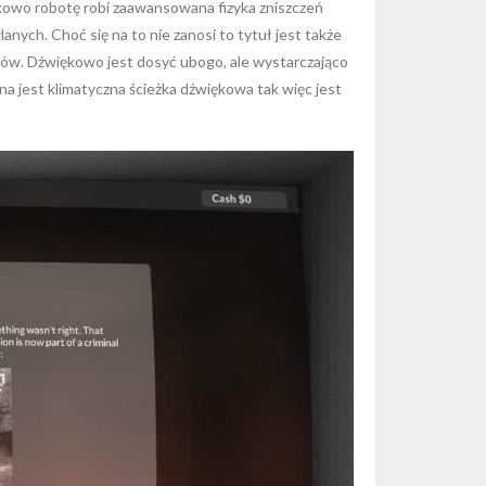
tkowo robotę robi zaawansowana fizyka zniszczeń
ch. Choć się na to nie zanosi to tytuł jest także
ów. Dźwiękowo jest dosyć ubogo, ale wystarczająco
 jest klimatyczna ścieżka dźwiękowa tak więc jest