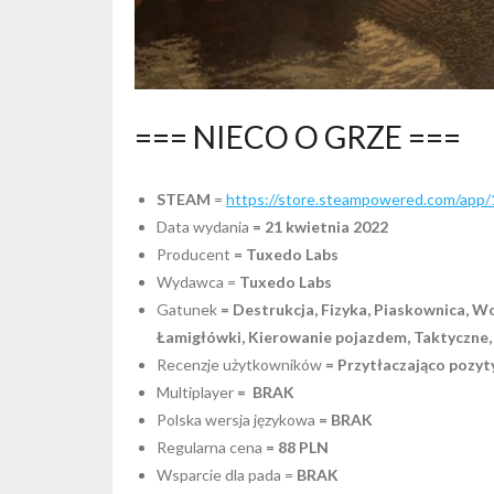
=== NIECO O GRZE ===
STEAM
=
https://store.steampowered.com/app
Data wydania
= 21 kwietnia 2022
Producent
= Tuxedo Labs
Wydawca =
Tuxedo Labs
Gatunek
= Destrukcja, Fizyka, Piaskownica, W
Łamigłówki, Kierowanie pojazdem, Taktyczne, 
Recenzje użytkowników
= Przytłaczająco pozyt
Multiplayer
= BRAK
Polska wersja językowa
= BRAK
Regularna cena
= 88 PLN
Wsparcie dla pada =
BRAK