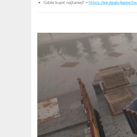
Gdzie kupić najtaniej? =
https://gg.deals/game/t