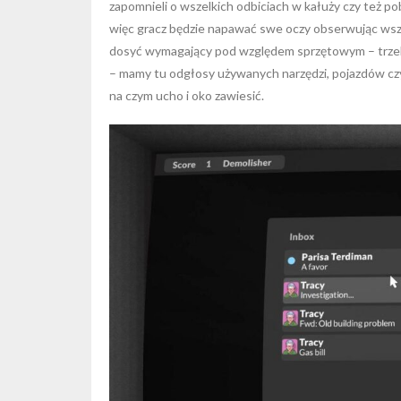
zapomnieli o wszelkich odbiciach w kałuży czy też p
więc gracz będzie napawać swe oczy obserwując wsze
dosyć wymagający pod względem sprzętowym – trzeb
– mamy tu odgłosy używanych narzędzi, pojazdów czy
na czym ucho i oko zawiesić.