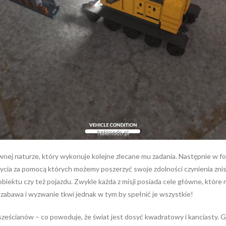
nej naturze, który wykonuje kolejne zlecane mu zadania. Następnie w f
użycia za pomocą których możemy poszerzyć swoje zdolności czynienia znis
obiektu czy też pojazdu. Zwykle każda z misji posiada cele główne, które 
zabawa i wyzwanie tkwi jednak w tym by spełnić je wszystkie!
sześcianów – co powoduje, że świat jest dosyć kwadratowy i kanciasty. Gr