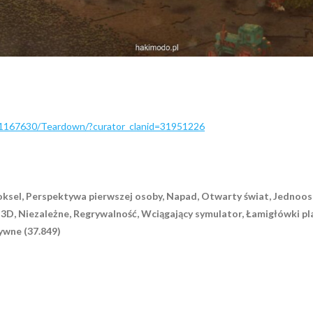
/1167630/Teardown/?curator_clanid=31951226
oksel, Perspektywa pierwszej osoby, Napad, Otwarty świat, Jednoos
3D, Niezależne, Regrywalność, Wciągający symulator, Łamigłówki p
ywne (37.849)