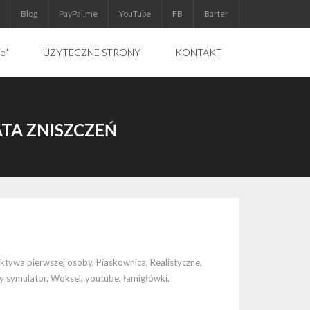
Blog
PayPal.me
YouTube
FB
Barter
ie”
UŻYTECZNE STRONY
KONTAKT
TA ZNISZCZEŃ
ktywa pierwszej osoby
,
Piaskownica
,
Realistyczne
,
y symulator
,
Woksel
,
youtube
,
łamigłówki
,