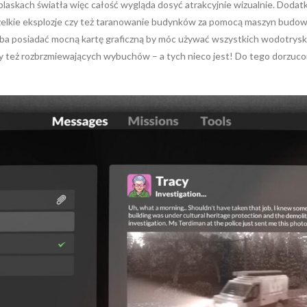
oblaskach światła więc całość wygląda dosyć atrakcyjnie wizualnie. Doda
lkie eksplozje czy też taranowanie budynków za pomocą maszyn budowlany
a posiadać mocną kartę graficzną by móc używać wszystkich wodotrysk
 też rozbrzmiewających wybuchów – a tych nieco jest! Do tego dorzucona