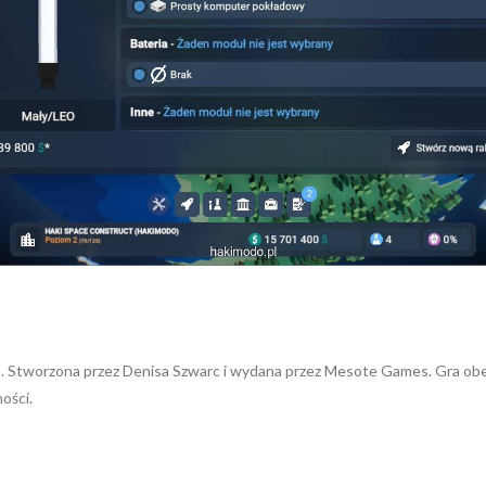
 Stworzona przez Denisa Szwarc i wydana przez Mesote Games. Gra obec
ości.