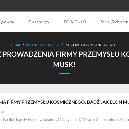
a główna
Opisane gry
PORADNIKI
Seria „Techniczn
HOME
/
RECENZJA
•
YOUTUBE
/
R83 = EARTHX == RECENZJA Z PRO …
 Z PROWADZENIA FIRMY PRZEMYSŁU K
MUSK!
NIA FIRMY PRZEMYSŁU KOSMICZNEGO. BĄDŹ JAK ELON M
be
s
,
EarthX
,
Family Friendly
,
kosmos
,
Management
,
Mesote Games
,
niezależne
,