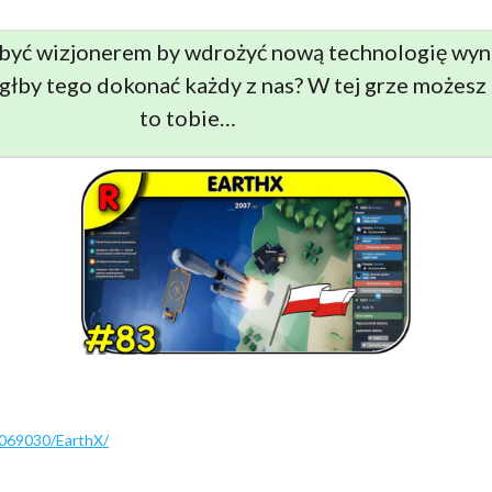
 być wizjonerem by wdrożyć nową technologię wy
głby tego dokonać każdy z nas? W tej grze możesz 
to tobie…
1069030/EarthX/