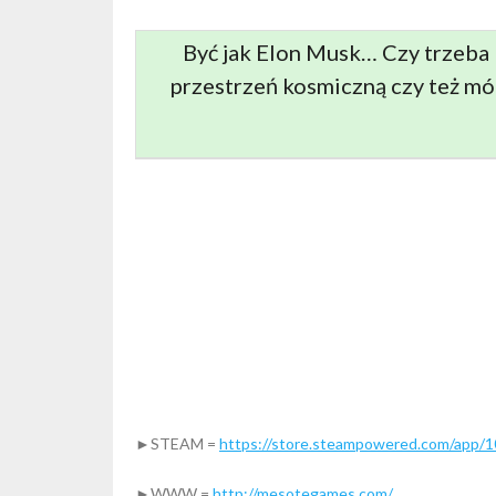
Być jak Elon Musk… Czy trzeba
przestrzeń kosmiczną czy też mó
►STEAM =
https://store.steampowered.com/app/
►WWW =
http://mesotegames.com/