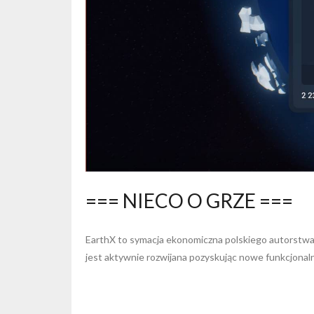
=== NIECO O GRZE ===
EarthX to symacja ekonomiczna polskiego autorstwa.
jest aktywnie rozwijana pozyskując nowe funkcjonaln