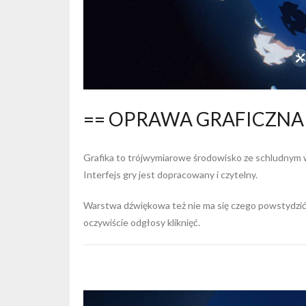
== OPRAWA GRAFICZNA
Grafika to trójwymiarowe środowisko ze schludnym wy
Interfejs gry jest dopracowany i czytelny.
Warstwa dźwiękowa też nie ma się czego powstydzić.
oczywiście odgłosy kliknięć.