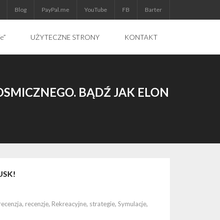
Blog
PayPal.me
YouTube
FB
Barter
ie”
UŻYTECZNE STRONY
KONTAKT
OSMICZNEGO. BĄDŹ JAK ELON
USK!
recenzja
,
recenzje
,
Rekreacyjne
,
strategie
,
Symulacje
,