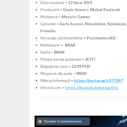
Data wydania
= 12 lipca 2019
Producent
= Denis Szwarc, Michał Paciorek
Wydawca =
Mesote Games
Gatunek
= Early Access, Niezależne, Symulacj
Friendly
Recenzje użytkowników
= Pozytywne (45)
Multiplayer
=
BRAK
Karty =
BRAK
Polska wersja językowa
= JEST!
Regularna cena
= 22,99 PLN
Wsparcie dla pada =
BRAK
Więcej informacji
=
https://barter.vg/i/97709/?
Historia cen =
https://gg.deals/game/earthx/