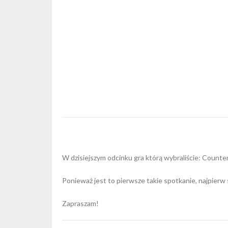
W dzisiejszym odcinku gra którą wybraliście: Counter
Ponieważ jest to pierwsze takie spotkanie, najpierw
Zapraszam!