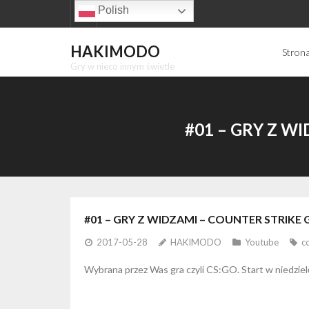
Skip
Polish
to
content
HAKIMODO
Stron
Gry w nieco innym świetle
#01 – GRY Z W
#01 – GRY Z WIDZAMI – COUNTER STRIKE 
2017-05-28
HAKIMODO
Youtube
c
Wybrana przez Was gra czyli CS:GO. Start w niedzie