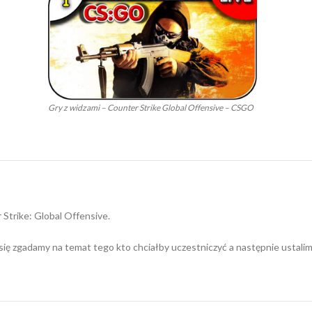
Gry z widzami – Counter Strike Global Offensive – CSGO
 Strike: Global Offensive.
 się zgadamy na temat tego kto chciałby uczestniczyć a następnie ustal