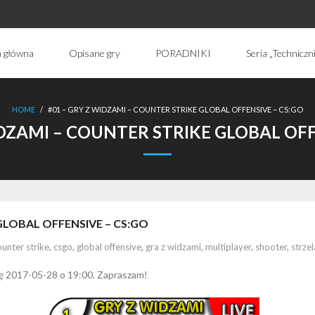
a główna
Opisane gry
PORADNIKI
Seria „Techniczn
HOME
/
#01 – GRY Z WIDZAMI – COUNTER STRIKE GLOBAL OFFENSIVE – CS:GO
IDZAMI – COUNTER STRIKE GLOBAL OFF
GLOBAL OFFENSIVE – CS:GO
ounter strike
,
csgo
,
global offensive
,
gra z widzami
,
multiplayer
,
shooter
,
strze
lę 2017-05-28 o 19:00. Zapraszam!