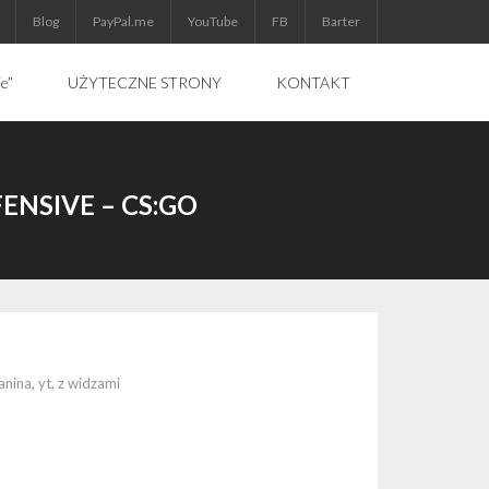
Blog
PayPal.me
YouTube
FB
Barter
ie”
UŻYTECZNE STRONY
KONTAKT
ENSIVE – CS:GO
lanina
,
yt
,
z widzami