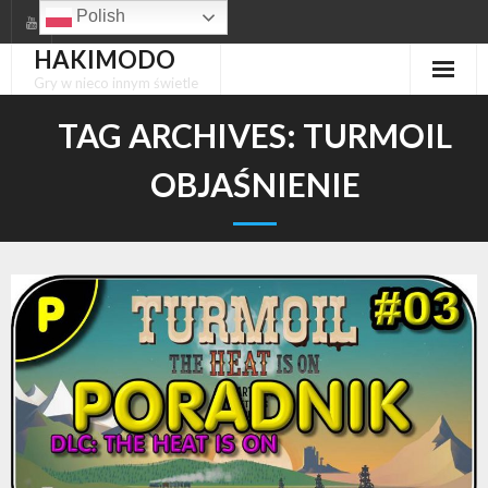
Skip
Polish
to
HAKIMODO
content
Gry w nieco innym świetle
TAG ARCHIVES:
TURMOIL
OBJAŚNIENIE