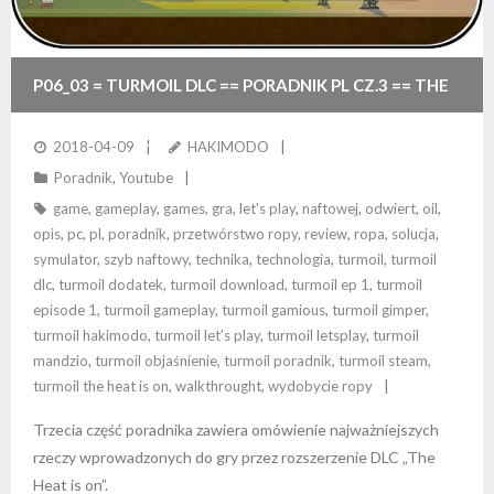
P06_03 = TURMOIL DLC == PORADNIK PL CZ.3 == THE
HEAT IS ON – CO WPROWADZA DODATEK DO GRY?
2018-04-09
HAKIMODO
Poradnik
,
Youtube
game
,
gameplay
,
games
,
gra
,
let's play
,
naftowej
,
odwiert
,
oil
,
opis
,
pc
,
pl
,
poradnik
,
przetwórstwo ropy
,
review
,
ropa
,
solucja
,
symulator
,
szyb naftowy
,
technika
,
technologia
,
turmoil
,
turmoil
dlc
,
turmoil dodatek
,
turmoil download
,
turmoil ep 1
,
turmoil
episode 1
,
turmoil gameplay
,
turmoil gamious
,
turmoil gimper
,
turmoil hakimodo
,
turmoil let's play
,
turmoil letsplay
,
turmoil
mandzio
,
turmoil objaśnienie
,
turmoil poradnik
,
turmoil steam
,
turmoil the heat is on
,
walkthrought
,
wydobycie ropy
Trzecia część poradnika zawiera omówienie najważniejszych
rzeczy wprowadzonych do gry przez rozszerzenie DLC „The
Heat is on”.