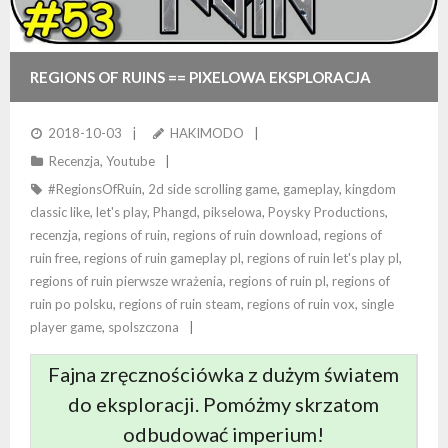
REGIONS OF RUINS == PIXELOWA EKSPLORACJA
SKRZACIEJ KRAINY
2018-10-03
HAKIMODO
Recenzja
,
Youtube
#RegionsOfRuin
,
2d side scrolling game
,
gameplay
,
kingdom
classic like
,
let's play
,
Phangd
,
pikselowa
,
Poysky Productions
,
recenzja
,
regions of ruin
,
regions of ruin download
,
regions of
ruin free
,
regions of ruin gameplay pl
,
regions of ruin let's play pl
,
regions of ruin pierwsze wrażenia
,
regions of ruin pl
,
regions of
ruin po polsku
,
regions of ruin steam
,
regions of ruin vox
,
single
player game
,
spolszczona
Fajna zręcznościówka z dużym światem
do eksploracji. Pomóżmy skrzatom
odbudować imperium!