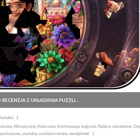
= RECENZJA Z UKŁADANIA PUZZLI…
Youtube
sobowe
,
Klimatyczne
,
Kolorowe
,
Kontynuacja
,
logiczne
,
Natura
,
niezależne
,
Ony
spółczesne
,
youtube
,
youtube review
,
łamigłówki