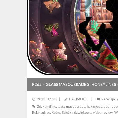
R265 = GLASS MASQUERADE 3: HONEYLINES 
2023-09-23
HAKIMODO
Recenzja
,
2d
,
Familijne
,
glass masquerade
,
hakimodo
,
Jednoo
Relaksujące
,
Retro
,
Ścieżka dźwiękowa
,
video review
,
W