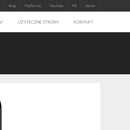
Blog
PayPal.me
YouTube
FB
Barter
ie”
UŻYTECZNE STRONY
KONTAKT