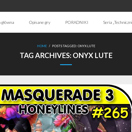
a główna
Opisane gry
PORADNIKI
Seria „Techniczn
HOME
/
POSTS TAGGED:
ONYX LUTE
TAG ARCHIVES:
ONYX LUTE