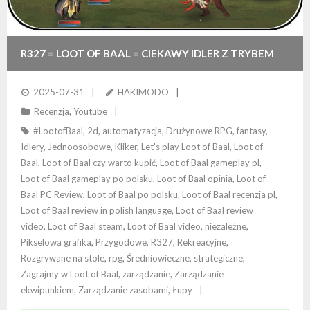
R327 = LOOT OF BAAL = CIEKAWY IDLER Z TRYBEM
NAKŁADKI NA PULPIT
2025-07-31
HAKIMODO
Recenzja
,
Youtube
#LootofBaal
,
2d
,
automatyzacja
,
Drużynowe RPG
,
fantasy
,
Idlery
,
Jednoosobowe
,
Kliker
,
Let's play Loot of Baal
,
Loot of
Baal
,
Loot of Baal czy warto kupić
,
Loot of Baal gameplay pl
,
Loot of Baal gameplay po polsku
,
Loot of Baal opinia
,
Loot of
Baal PC Review
,
Loot of Baal po polsku
,
Loot of Baal recenzja pl
,
Loot of Baal review in polish language
,
Loot of Baal review
video
,
Loot of Baal steam
,
Loot of Baal video
,
niezależne
,
Pikselowa grafika
,
Przygodowe
,
R327
,
Rekreacyjne
,
Rozgrywane na stole
,
rpg
,
Średniowieczne
,
strategiczne
,
Zagrajmy w Loot of Baal
,
zarządzanie
,
Zarządzanie
ekwipunkiem
,
Zarządzanie zasobami
,
Łupy