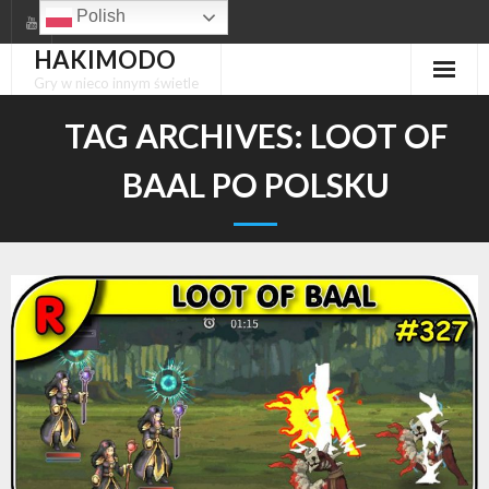
Skip
Polish
to
HAKIMODO
content
Gry w nieco innym świetle
TAG ARCHIVES:
LOOT OF
BAAL PO POLSKU