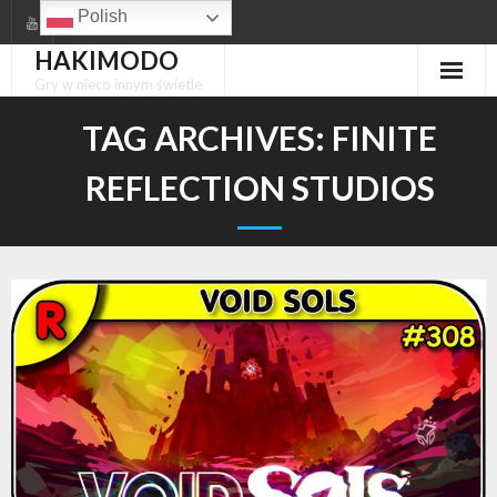
Skip
Polish
to
HAKIMODO
content
Gry w nieco innym świetle
TAG ARCHIVES:
FINITE
REFLECTION STUDIOS