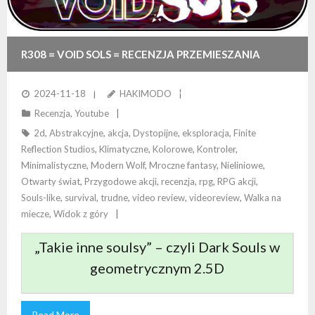
R308 = VOID SOLS = RECENZJA PRZEMIESZANIA
ZRĘCZNOŚCIÓWKI I EKSPLORACJI „W STYLU
2024-11-18
HAKIMODO
Recenzja
,
Youtube
SOULSÓW”
2d
,
Abstrakcyjne
,
akcja
,
Dystopijne
,
eksploracja
,
Finite
Reflection Studios
,
Klimatyczne
,
Kolorowe
,
Kontroler
,
Minimalistyczne
,
Modern Wolf
,
Mroczne fantasy
,
Nieliniowe
,
Otwarty świat
,
Przygodowe akcji
,
recenzja
,
rpg
,
RPG akcji
,
Souls-like
,
survival
,
trudne
,
video review
,
videoreview
,
Walka na
miecze
,
Widok z góry
„Takie inne soulsy” – czyli Dark Souls w
geometrycznym 2.5D
Read More