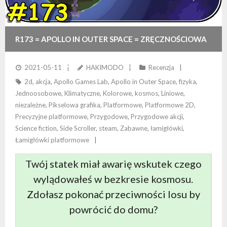
R173 = APOLLO IN OUTER SPACE = ZRĘCZNOŚCIOWA
ŁAMIGŁÓWKA OSADZONA W KOSMOSIE
2021-05-11
HAKIMODO
Recenzja
2d
,
akcja
,
Apollo Games Lab
,
Apollo in Outer Space
,
fizyka
,
Jednoosobowe
,
Klimatyczne
,
Kolorowe
,
kosmos
,
Liniowe
,
niezależne
,
Pikselowa grafika
,
Platformowe
,
Platformowe 2D
,
Precyzyjne platformowe
,
Przygodowe
,
Przygodowe akcji
,
Science fiction
,
Side Scroller
,
steam
,
Zabawne
,
łamigłówki
,
Łamigłówki platformowe
Twój statek miał awarię wskutek czego
wylądowałeś w bezkresie kosmosu.
Zdołasz pokonać przeciwności losu by
powrócić do domu?