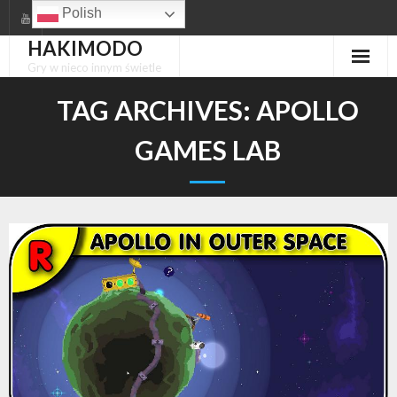
Skip
Polish
to
HAKIMODO
content
Gry w nieco innym świetle
TAG ARCHIVES:
APOLLO
GAMES LAB