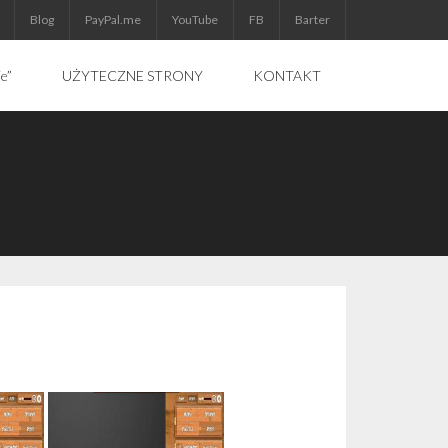
Blog
PayPal.me
YouTube
FB
Barter
ie”
UŻYTECZNE STRONY
KONTAKT