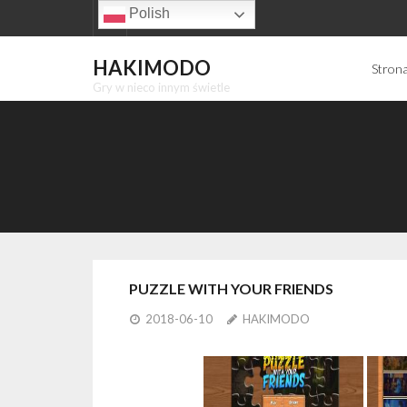
Skip
Polish
to
content
HAKIMODO
Stron
Gry w nieco innym świetle
PUZZLE WITH YOUR FRIENDS
2018-06-10
HAKIMODO