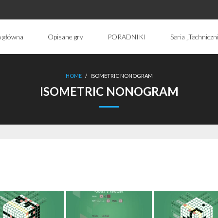
a główna
Opisane gry
PORADNIKI
Seria „Techniczn
HOME
/
ISOMETRIC NONOGRAM
ISOMETRIC NONOGRAM