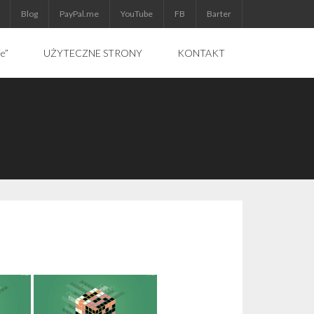
Blog
PayPal.me
YouTube
FB
Barter
ie”
UŻYTECZNE STRONY
KONTAKT