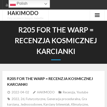
Skip
Polish
to
HAKIMODO
content
Gry w nieco innym świetle
R205 FOR THE WARP =
RECENZJA KOSMICZNEJ
KARCIANKI
R205 FOR THE WARP = RECENZJA KOSMICZNEJ
KARCIANKI
2022-04-02
HAKIMODO
Recenzja
,
Youtube
2022
,
2d
,
Futurystyczne
,
Generacja proceduralna
,
Gra
karciana
,
Jednoosobowe
,
Karciany bitewniak
,
Klimatyczne
,