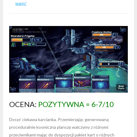
warp/
OCENA:
POZYTYWNA = 6-7/10
Dosyć ciekawa karcianka. Przemierzając generowaną
proceduralnie kosmiczna planszę walczymy z różnymi
przeciwnikami mając do dyspozycji pakiet kart o różnych