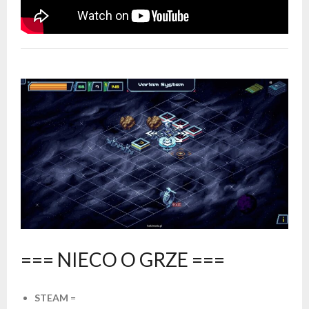
=== NIECO O GRZE ===
STEAM
=