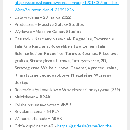
https://store.steampowered.com/app/1201830/For_The_
Warp/?curator_clanid=31951226
Data wydania
= 28 marca 2022
Producent
= Massive Galaxy Studios
Wydawca =
Massive Galaxy Studios
Gatunek
= Karciany bitewniak, Roguelite, Tworzenie
talii, Gra karciana, Roguelike z tworzeniem talii,
Science fiction, Roguelike, Turowe, Kosmos, Pikselowa
grafika, Strategiczne turowe, Futurystyczne, 2D,
Strategiczne, Walka turowa, Generacja proceduralna,
Klimatyczne, Jednoosobowe, Niezależne, Wczesny
dostęp
Recenzje użytkowników
= W większości pozytywne (229)
Multiplayer
= BRAK
Polska wersja językowa
= BRAK
Regularna cena
= 54 PLN
Wsparcie dla pada =
BRAK
Gdzie kupić najtaniej? =
https://gg.deals/game/for-the-