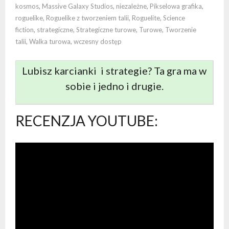
kosmos
,
Massive Galaxy Studios
,
niezależne
,
Pikselowa grafika
,
roguelike
,
Roguelike z tworzeniem talii
,
Roguelite
,
Science
fiction
,
strategiczne
,
Strategiczne turowe
,
Turowe
,
Tworzenie
talii
,
Walka turowa
,
wczesny dostęp
Lubisz karcianki i strategie? Ta gra ma w
sobie i jedno i drugie.
RECENZJA YOUTUBE: