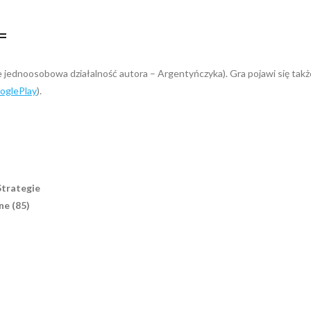
=
jednoosobowa działalność autora – Argentyńczyka). Gra pojawi się takż
ooglePlay
).
Strategie
ne (85)