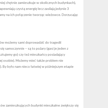
iej chętnie zamieszkuje w okolicznych budynkach),
pewniają czystą energię lecz zasilają jedynie 3
alamy na ich połączenie tworząc wieżowce. Dorzucając
ków możemy sami doprowadzić do tragedii
ię samoczynnie – są to pożary (gasi je jeden z
esztujemy go) czy też mieszkańcy posiadający
iej osobie). Możemy mieć także problem nie
). By było nam nieco łatwiej w późniejszym etapie
ców zamieszkujących budynki mieszkalne zwiększy się