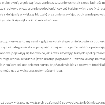
u elektrownię węglową (duże zanieczyszczenie wskutek czego ludność mn
ze środkową wieżą ulegnie podpaleniu) czy też turbiny wiatrowe (które za
dnie sklejają się w większy bloczek) oraz umiejscawiając obok windę pozw
cy osiedli się większa ilość mieszkańców.
rzeczy. Pierwsza to my sami – gdyż wskutek złego umiejscowienia budyn
y też całego miasta w przepaść. Kolejne to zagrożenia które pojawiają s
ńców (pojawiają się losowo co jakiś czas, używając budynku policji zaar
mi miga ikonka serduszka (tych uratuje pogotowie – trzeba kliknąć na tak
ie ziemi czy też upadek meteorytu bądź atak wielkiego potwora (godzilla?
spomoże nas w walce z przeciwnościami losu.
też trawy + drzew na wyższych poziomach) spowoduje, że ilość mieszkań