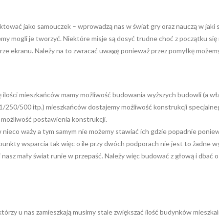
aktować jako samouczek – wprowadzą nas w świat gry oraz nauczą w jaki 
my mogli je tworzyć. Niektóre misje są dosyć trudne choć z początku się n
rze ekranu. Należy na to zwracać uwagę ponieważ przez pomyłkę możemy ta
się ilości mieszkańców mamy możliwość budowania wyższych budowli (a wła
mit 1/250/500 itp.) mieszkańców dostajemy możliwość konstrukcji specja
 możliwość postawienia konstrukcji.
w nieco waży a tym samym nie możemy stawiać ich gdzie popadnie poniewa
punkty wsparcia tak więc o ile przy dwóch podporach nie jest to żadne w
i nasz mały świat runie w przepaść. Należy więc budować z głową i dbać 
tórzy u nas zamieszkają musimy stale zwiększać ilość budynków mieszkaln