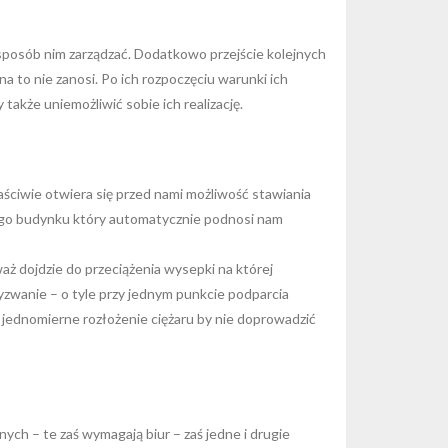
sposób nim zarządzać. Dodatkowo przejście kolejnych
a to nie zanosi. Po ich rozpoczęciu warunki ich
kże uniemożliwić sobie ich realizację.
ściwie otwiera się przed nami możliwość stawiania
lnego budynku który automatycznie podnosi nam
ż dojdzie do przeciążenia wysepki na której
yzwanie – o tyle przy jednym punkcie podparcia
o jednomierne rozłożenie ciężaru by nie doprowadzić
ych – te zaś wymagają biur – zaś jedne i drugie