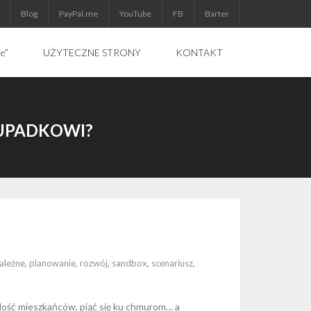
Blog
PayPal.me
YouTube
FB
Barter
ie”
UŻYTECZNE STRONY
KONTAKT
 UPADKOWI?
ależne
,
planowanie
,
rozwój
,
sandbox
,
scenariusz
,
 ilość mieszkańców, piąć się ku chmurom… a