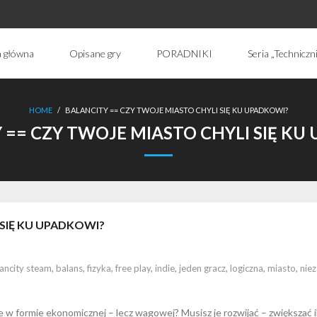
a główna
Opisane gry
PORADNIKI
Seria „Techniczn
HOME
/
BALANCITY == CZY TWOJE MIASTO CHYLI SIĘ KU UPADKOWI?
 == CZY TWOJE MIASTO CHYLI SIĘ KU
 SIĘ KU UPADKOWI?
ancity steam
,
balans
,
fizyka
,
free play
,
indie
,
jeden gracz
,
logiczna
,
miasto
,
niez
ie w formie ekonomicznej – lecz wagowej? Musisz je rozwijać – zwiększać