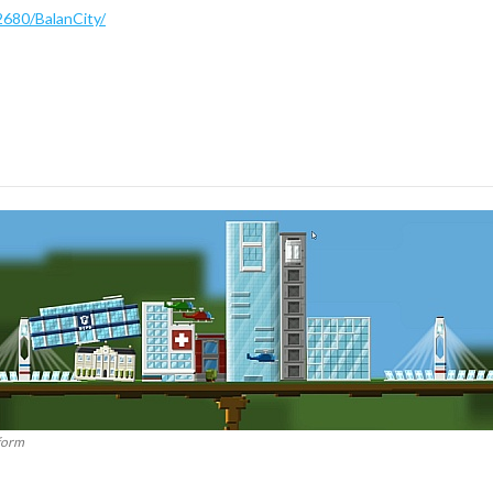
680/BalanCity/
form