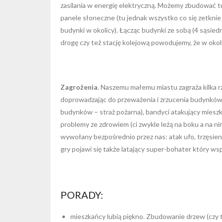
zasilania w energię elektryczną. Możemy zbudować t
panele słoneczne (tu jednak wszystko co się zetknie 
budynki w okolicy). Łącząc budynki ze sobą (4 sąsie
drogę czy też stację kolejową powodujemy, że w okoli
Zagrożenia
. Naszemu małemu miastu zagraża kilka 
doprowadzając do przeważenia i zrzucenia budynków cz
budynków – straż pożarna), bandyci atakujący mieszka
problemy ze zdrowiem (ci zwykle leżą na boku a na ni
wywołany bezpośrednio przez nas: atak ufo, trzęsien
gry pojawi się także latający super-bohater który w
PORADY:
mieszkańcy lubią piękno. Zbudowanie drzew (czy 