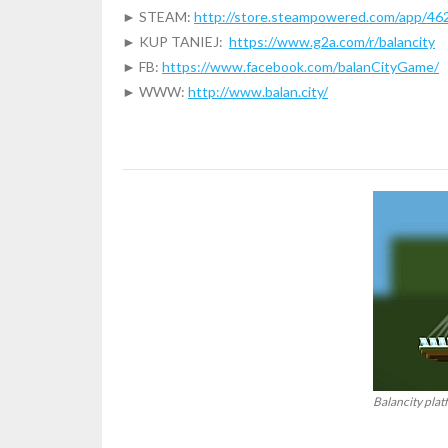
► STEAM:
http://store.steampowered.com/app/462
► KUP TANIEJ:
https://www.g2a.com/r/balancity
► FB:
https://www.facebook.com/balanCityGame/
► WWW:
http://www.balan.city/
Balancity plat