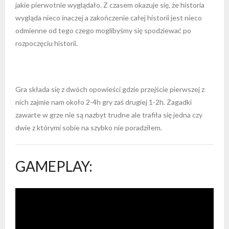
jakie pierwotnie wyglądało. Z czasem okazuje się, że historia
wygląda nieco inaczej a zakończenie całej historii jest nieco
odmienne od tego czego moglibyśmy się spodziewać po
rozpoczęciu historii.
Gra składa się z dwóch opowieści gdzie przejście pierwszej z
nich zajmie nam około 2-4h gry zaś drugiej 1-2h. Zagadki
zawarte w grze nie są nazbyt trudne ale trafiła się jedna czy
dwie z którymi sobie na szybko nie poradziłem.
GAMEPLAY: