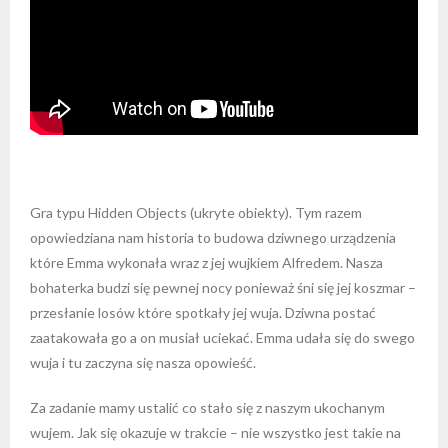
Gra typu Hidden Objects (ukryte obiekty). Tym razem
opowiedziana nam historia to budowa dziwnego urządzenia
które Emma wykonała wraz z jej wujkiem Alfredem. Nasza
bohaterka budzi się pewnej nocy ponieważ śni się jej koszmar –
przesłanie losów które spotkały jej wuja. Dziwna postać
zaatakowała go a on musiał uciekać. Emma udała się do swego
wuja i tu zaczyna się nasza opowieść.
Za zadanie mamy ustalić co stało się z naszym ukochanym
wujem. Jak się okazuje w trakcie – nie wszystko jest takie na