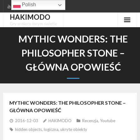
Skip
Polish
to
HAKIMODO
content
Gry w nieco innym świetle
MYTHIC WONDERS: THE
PHILOSOPHER STONE –
GŁÓWNA OPOWIEŚĆ
MYTHIC WONDERS: THE PHILOSOPHER STONE –
GŁÓWNA OPOWIEŚĆ
2016-12-03
HAKIMODO
Recenzja
,
Youtube
hidden objects
,
logiczna
,
ukryte obiekty