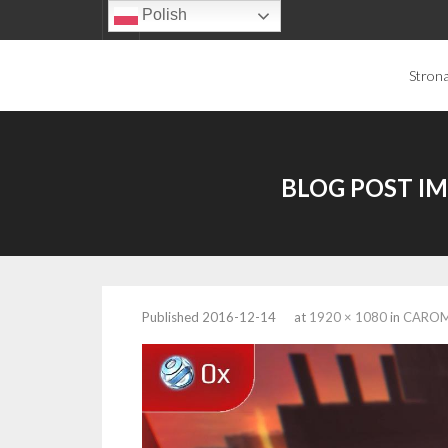
Skip
Polish
to
content
Stron
BLOG POST I
Published
2016-12-14
at
1920 × 1080
in
CAROMB