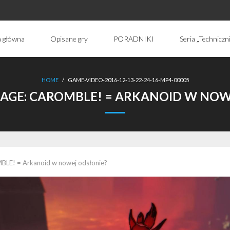
a główna
Opisane gry
PORADNIKI
Seria „Techniczn
HOME
/
GAME-VIDEO-2016-12-13-22-24-16-MP4-00005
MAGE:
CAROMBLE! = ARKANOID W NOW
LE! = Arkanoid w nowej odsłonie?