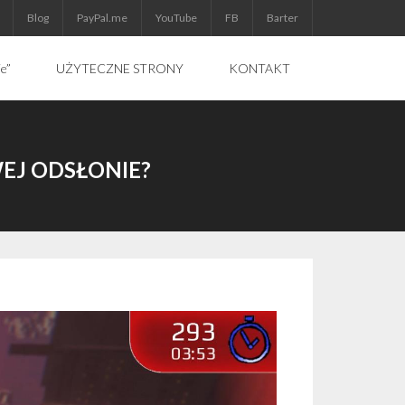
Blog
PayPal.me
YouTube
FB
Barter
ie”
UŻYTECZNE STRONY
KONTAKT
EJ ODSŁONIE?